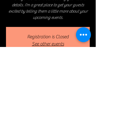
details. I’m a great place to get your guests
excited by telling them a little more about your
upcoming events.
Registration is Closed
See other events
Heure et lieu
11 avr. 2023, 19:30 – 23:00
The Launch, 500 Terry A Francois Blvd, San
Francisco, CA 94158, USA
Partager cet événement