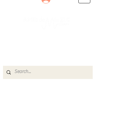
Le rendez-vous des passionnés
de Blues, de Rock et de Soul
Partageons ensemble notre amour de la musique
live.
Découvrez des artistes, vibrez aux concerts et
rejoignez une communauté de passionnés !