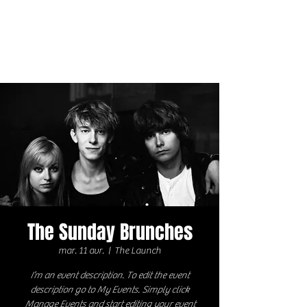
The Sunday Brunches
mar. 11 avr.
  |  
The Launch
I’m an event description. To edit the event
description go to My Events. Simply click
Manage Events and start editing your event