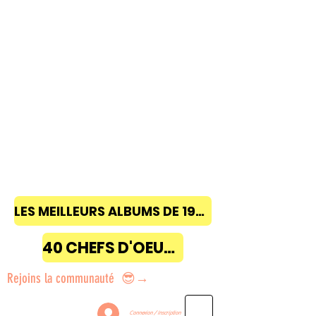
LES MEILLEURS ALBUMS DE 1968 à 2018
40 CHEFS D'OEUVRE
Rejoins la communauté 😎→
Connexion / Inscription