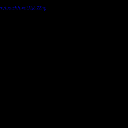
om/watch?v=dtJ2j8lZZhg