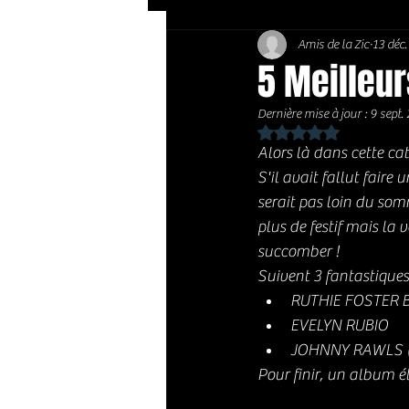
Amis de la Zic
13 déc
Soft Rock / Folk
Jazz
5 Meilleu
Dernière mise à jour :
9 sept.
Country / Americana
Noté NaN étoiles sur 
Alors là dans cette cat
S'il avait fallut fair
serait pas loin du somm
plus de festif mais la 
succomber ! 
Suivent 3 fantastique
RUTHIE FOSTER BIG
EVELYN RUBIO
JOHNNY RAWLS ( il
Pour finir, un album 