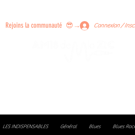
ERTS A FAIRE ENSEMBLE
FEEDBACK SUR LES CONCERTS
LES MEMBRES
Rejoins la communauté 😎→
Connexion / Insc
Le rendez-vous des passionné
de Blues, de Rock et de Soul
Partageons ensemble notre amour de la musique liv
z des artistes, vibrez aux concerts et rejoignez une communa
LES INDISPENSABLES
Général
Blues
Blues Roc