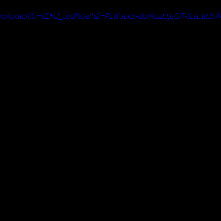
om/watch?v=itEMJ_vJdN0&list=PLW3pjcs-dbrKcs23juGIT-tLsL103H