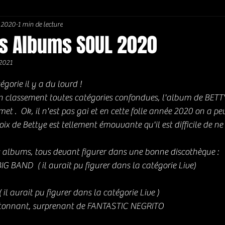
. 2020
1 min de lecture
Soul / Funk / Rhythm Blues
Southern rock
Bons Plans
rs Albums SOUL 2020
 2021
5.
égorie il y a du lourd !
e un classement toutes catégories confondues, l'album de BET
et .  Ok, il n'est pas gai et en cette folle année 2020 on a pe
voix de Bettye est tellement émouvante qu'il est difficile de ne
s albums, tous devant figurer dans une bonne discothèque :
 BAND  ( il aurait pu figurer dans la catégorie Live) 
 aurait pu figurer dans la catégorie Live ) 
étonnant, surprenant de FANTASTIC NEGRITO 