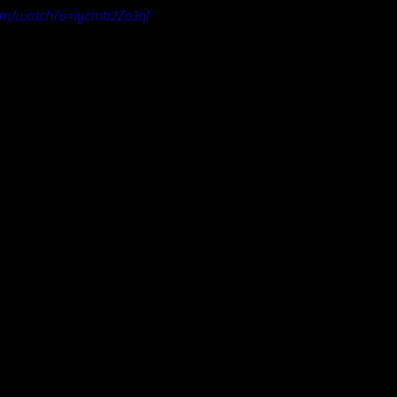
om/watch?v=iycmb2Zo3qI