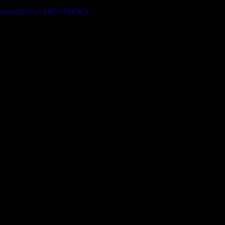
com/watch?v=3JR0PY6fOU4