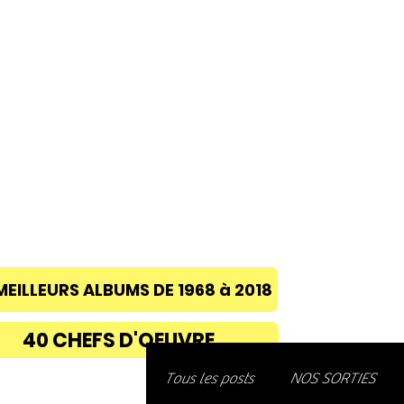
ACCUEIL
A PROPOS
BLOG
CONC
MEILLEURS ALBUMS DE 1968 à 2018
40 CHEFS D'OEUVRE
Découvre
Tous les posts
NOS SORTIES