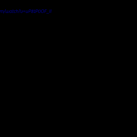
om/watch?v=uP81P0OF_II