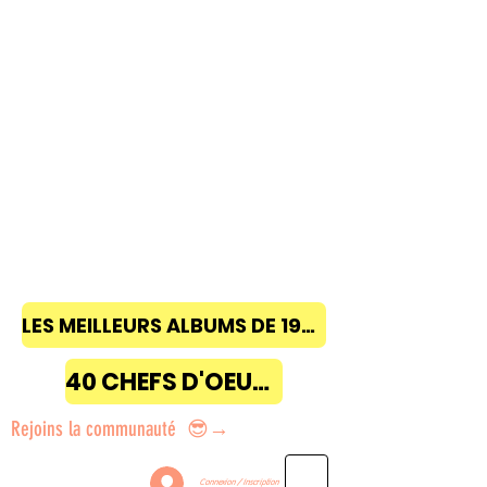
LES MEILLEURS ALBUMS DE 1968 à 2018
40 CHEFS D'OEUVRE
Rejoins la communauté 😎→
Connexion / Inscription