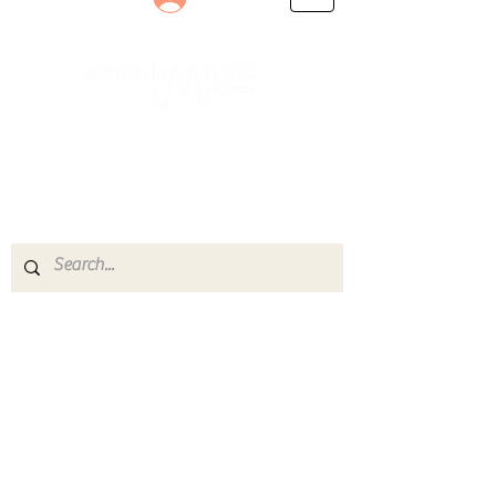
Le rendez-vous des passionnés
de Blues, de Rock et de Soul
Partageons ensemble notre amour de la musique
live.
Découvrez des artistes, vibrez aux concerts et
rejoignez une communauté de passionnés !