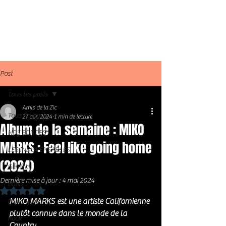
Post
Tous les posts
Amis de la Zic
Tous les posts
27 avr. 2024
1 min de lecture
Album de la semaine : MIKO
NOS SORTIES
MARKS : Feel like going home
LES INDISPENSABLES
(2024)
Général
Dernière mise à jour :
4 mai 2024
Blues
Noté NaN étoiles sur 5.
MIKO MARKS est une artiste Californienne 
Blues Rock
plutôt connue dans le monde de la 
Rock
Country. 