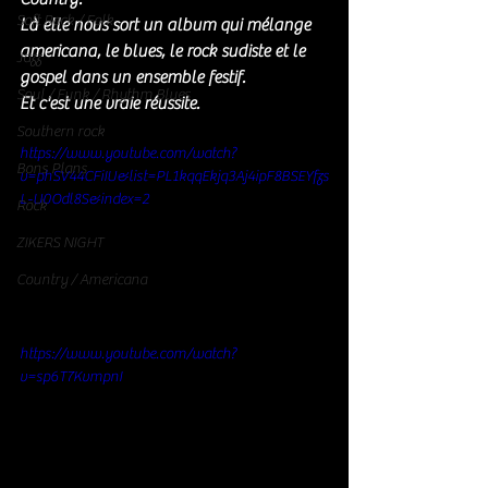
Soft Rock / Folk
Là elle nous sort un album qui mélange 
americana, le blues, le rock sudiste et le 
Jazz
gospel dans un ensemble festif. 
Soul / Funk / Rhythm Blues
Et c'est une vraie réussite. 
Southern rock
https://www.youtube.com/watch?
Bons Plans
v=phSV44CFiIU&list=PL1kqqEkjq3Aj4ipF8BSEYfzs
L-U0Odl8S&index=2
Rock
ZIKERS NIGHT
Country / Americana
https://www.youtube.com/watch?
v=sp6T7KvmpnI