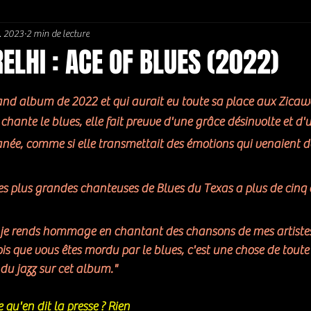
. 2023
2 min de lecture
Soul / Funk / Rhythm Blues
Southern rock
Bons Plans
ELHI : ACE OF BLUES (2022)
5.
grand album de 2022 et qui aurait eu toute sa place aux Zicaw
hante le blues, elle fait preuve d'une grâce désinvolte et d'u
anée, comme si elle transmettait des émotions qui venaient de
 des plus grandes chanteuses de Blues du Texas a plus de cinq
 je rends hommage en chantant des chansons de mes artistes 
ois que vous êtes mordu par le blues, c'est une chose de toute 
 du jazz sur cet album."
 qu'en dit la presse ? Rien 