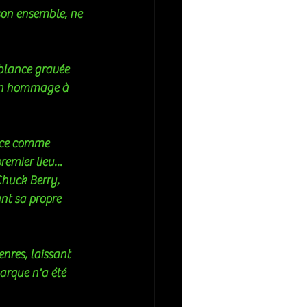
son ensemble, ne 
 en hommage à 
ence comme 
emier lieu... 
Chuck Berry, 
nt sa propre 
arque n'a été 