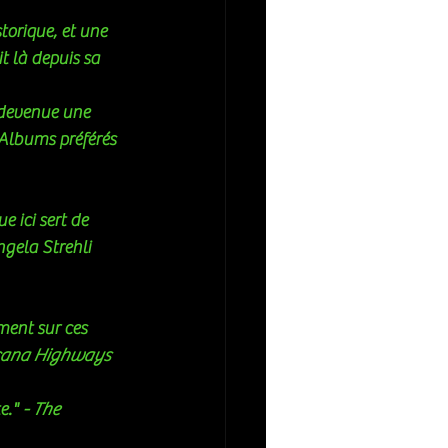
torique, et une 
t là depuis sa 
 devenue une 
Albums préférés 
 ici sert de 
ngela Strehli 
icana Highways
e." 
- The 