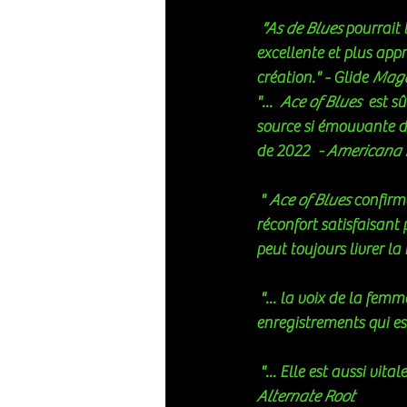
 "As de Blues 
pourrait 
excellente et plus appr
création." - Glide 
Maga
"...  
Ace of Blues
  est 
source si émouvante d
de 2022  
- Americana
 " 
Ace of Blues
 confirm
réconfort satisfaisant
peut toujours livrer l
 "... la voix de la femme peut résister à n'importe qui. Elle a une profondeur de sentiment sur ces 
enregistrements qui es
 "... Elle est aussi vi
Alternate Root