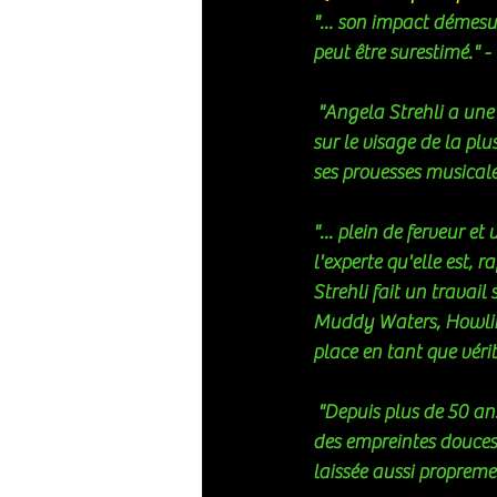
"... son impact démesu
peut être surestimé." - 
 "Angela Strehli a une voix aussi grande que le Texas. Elle mérite d'avoir sa ressemblance gravée 
sur le visage de la p
ses prouesses musicale
"... plein de ferveur 
l'experte qu'elle est, 
Strehli fait un travai
Muddy Waters, Howlin'
place en tant que véri
 "Depuis plus de 50 ans, sa voix a honoré le monde de la musique, parcourant les genres, laissant 
des empreintes douces
laissée aussi propreme