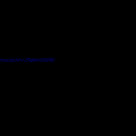
com/watch?v=ZRpk9nDNPkE