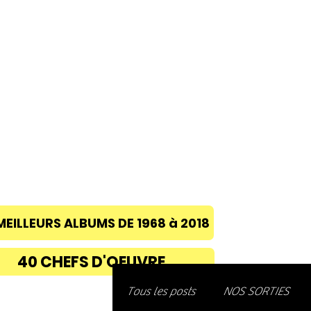
ACCUEIL
A PROPOS
BLOG
CONC
MEILLEURS ALBUMS DE 1968 à 2018
40 CHEFS D'OEUVRE
Découvre
Tous les posts
NOS SORTIES