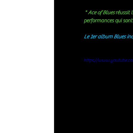
 " 
Ace of Blues
 réussit
performances qui sont 
Le 1er album Blues in
https://www.youtube.