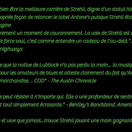
bien être la meilleure carrière de Strehli, digne d'un statut his
opriée façon de relancer le label Antone's puisque Strehli étai
zine
sûrement un moment de couronnement. La voix de Strehli est
e force soul, c'est comme entendre un cadeau de l'au-delà." 
 Highways 
e que la native de Lubbock n'a pas perdu la main... la musique
 pour les amateurs de blues et atteste clairement du fait qu'A
a marchandise. .. COD" 
- The Austin Chronicle
t tout simplement écrasante." 
- Bentley's Bandstand, Amer
tale et vive que jamais...trouve Strehli jouant une main gagnant