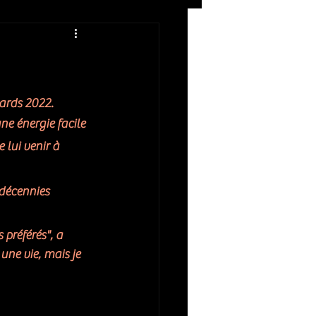
Rock
ZIKERS NIGHT
ards 2022. 
ne énergie facile 
 lui venir à 
 décennies 
préférés", a 
une vie, mais je 