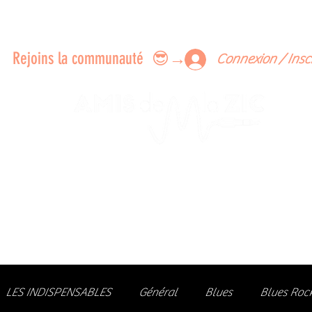
ERTS A FAIRE ENSEMBLE
FEEDBACK SUR LES CONCERTS
LES MEMBRES
Rejoins la communauté 😎→
Connexion / Insc
Le rendez-vous des passionné
de Blues, de Rock et de Soul
Partageons ensemble notre amour de la musique liv
z des artistes, vibrez aux concerts et rejoignez une communa
LES INDISPENSABLES
Général
Blues
Blues Roc