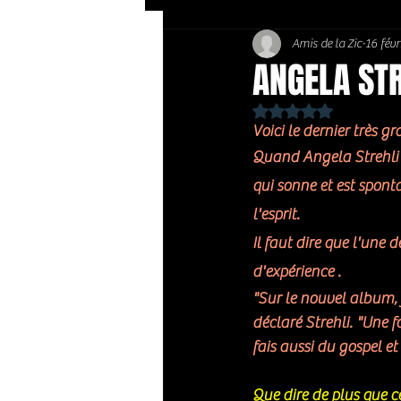
Amis de la Zic
16 févr
Soft Rock / Folk
Jazz
ANGELA STR
Noté NaN étoiles sur 
Country / Americana
Voici le dernier très 
Quand Angela Strehli c
qui sonne et est spont
l'esprit.
Il faut dire que l'une
d'expérience . 
"Sur le nouvel album,
déclaré Strehli. "Une f
fais aussi du gospel et
Que dire de plus que ce