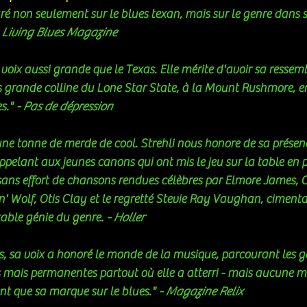
ré non seulement sur le blues texan, mais sur le genre dans 
 
Living Blues Magazine 
lus grande colline du Lone Star State, à la Mount Rushmore,
s." 
- Pas de dépression
et une tonne de merde de cool. Strehli nous honore de sa prés
rappelant aux jeunes canons qui ont mis le jeu sur la table en pr
l sans effort de chansons rendues célèbres par Elmore James, 
 Wolf, Otis Clay et le regretté Stevie Ray Vaughan, cimenta
table génie du genre. 
- Holler
 mais permanentes partout où elle a atterri - mais aucune m
nt que sa marque sur le blues." 
- Magazine Relix