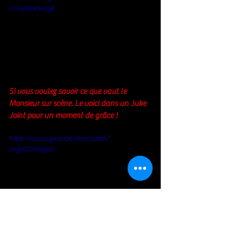
v=6ldAlXAxZy8
Si vous voulez savoir ce que vaut le 
Monsieur sur scène. Le voici dans un Juke 
Joint pour un moment de grâce ! 
https://www.youtube.com/watch?
v=glcZ2eA0zvU