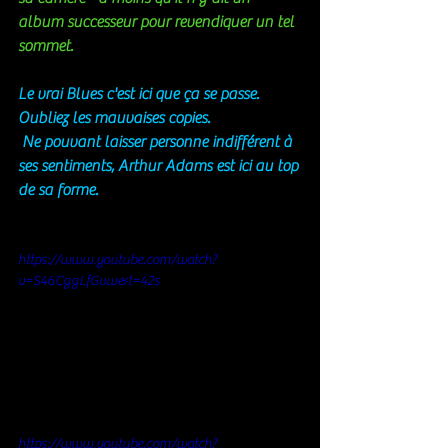
album successeur pour revendiquer un tel 
sommet.
Le vrai Blues c'est ici que ça se passe. 
Oubliez les mauvaises copies. 
 Ne pouvant laisser personne indifférent à 
ses sentiments, Arthur Adams est ici au top 
de sa forme.
https://www.youtube.com/watch?
v=S46CggLfGvw&t=42s
https://www.youtube.com/watch?