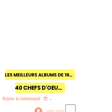
LES MEILLEURS ALBUMS DE 1968 à 2018
40 CHEFS D'OEUVRE
Rejoins la communauté 😎→
Connexion / Inscription