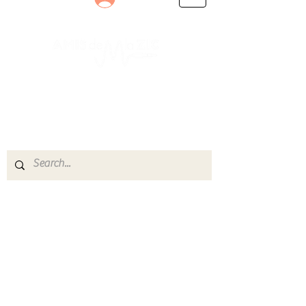
Le rendez-vous des passionnés
de Blues, de Rock et de Soul
Partageons ensemble notre amour de la musique
live.
Découvrez des artistes, vibrez aux concerts et
rejoignez une communauté de passionnés !