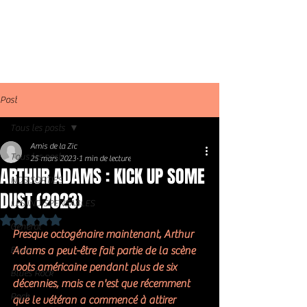
Post
Tous les posts
Amis de la Zic
Tous les posts
25 mars 2023
1 min de lecture
ARTHUR ADAMS : KICK UP SOME
NOS SORTIES
DUST (2023)
LES INDISPENSABLES
Noté NaN étoiles sur 5.
Général
Presque octogénaire maintenant, Arthur 
Blues
Adams a peut-être fait partie de la scène 
roots américaine pendant plus de six 
Blues Rock
décennies, mais ce n'est que récemment 
Rock
que le vétéran a commencé à attirer 