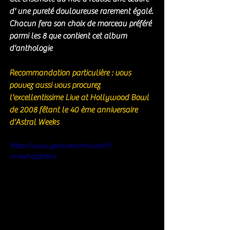
d' une pureté douloureuse rarement égalé. 
Chacun fera son choix de morceau préféré 
parmi les 8 que contient cet album 
d'anthologie
Recommandation particulière : vous 
pouvez aussi vous procurez 
l'excellentissime Live at Hollywood Bowl 
de 2008 fêtant le 40 ème anniversaire 
d'Astral Weeks
https://www.youtube.com/watch?
v=4ech6pZoBJ4