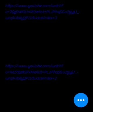
https://www.youtube.com/watch?
v=2QzDWIOUnM0&list=PLJPihqSGu2gyjjJ_-
wnpVxbdyQP11dwac&index=3
https://www.youtube.com/watch?
v=Ke27QakSPxM&list=PLJPihqSGu2gyjjJ_-
wnpVxbdyQP11dwac&index=2