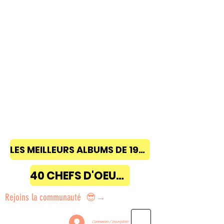
LES MEILLEURS ALBUMS DE 1968 à 2018
40 CHEFS D'OEUVRE
Rejoins la communauté 😎→
Connexion / Inscription