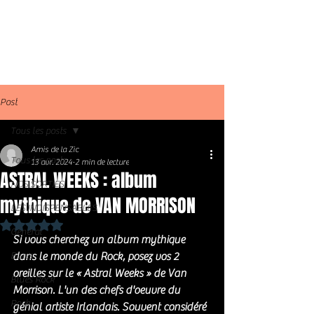
Post
Tous les posts
Amis de la Zic
Tous les posts
13 avr. 2024
2 min de lecture
ASTRAL WEEKS : album
NOS SORTIES
mythique de VAN MORRISON
LES INDISPENSABLES
Noté NaN étoiles sur 5.
Général
Si vous cherchez un album mythique 
Blues
dans le monde du Rock, posez vos 2 
oreilles sur le « Astral Weeks » de Van 
Blues Rock
Morrison. L'un des chefs d'oeuvre du 
Rock
génial artiste Irlandais. Souvent considéré 