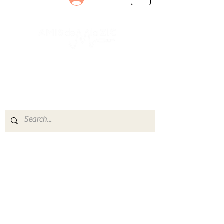
Le rendez-vous des passionnés
de Blues, de Rock et de Soul
Partageons ensemble notre amour de la musique
live.
Découvrez des artistes, vibrez aux concerts et
rejoignez une communauté de passionnés !