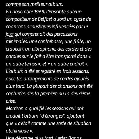
comme son meilleur album. 
Soft Rock / Folk
En novembre 1968, l'irascible auteur-
Jazz
compositeur de Belfast a sorti un cycle de 
chansons acoustiques influencées par le 
Soul / Funk / Rhythm Blues
jazz qui comprenait des percussions 
Southern rock
minimales, une contrebasse, une flûte, un 
Bons Plans
clavecin, un vibraphone, des cordes et des 
paroles sur le fait d'être transporté dans « 
Rock
un autre temps ». et « un autre endroit ». 
ZIKERS NIGHT
L'album a été enregistré en trois sessions, 
avec les arrangements de cordes ajoutés 
Country / Americana
plus tard. La plupart des chansons ont été 
capturées dès la première ou la deuxième 
prise. 
Morrison a qualifié les sessions qui ont 
produit l'album "d'étranges", ajoutant 
que « c'était comme une sorte de situation 
alchimique ». 
Une décennie plus tard, Lester Bangs 