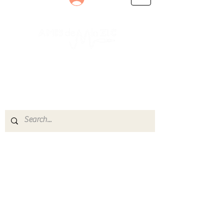
Le rendez-vous des passionnés
de Blues, de Rock et de Soul
Partageons ensemble notre amour de la musique
live.
Découvrez des artistes, vibrez aux concerts et
rejoignez une communauté de passionnés !