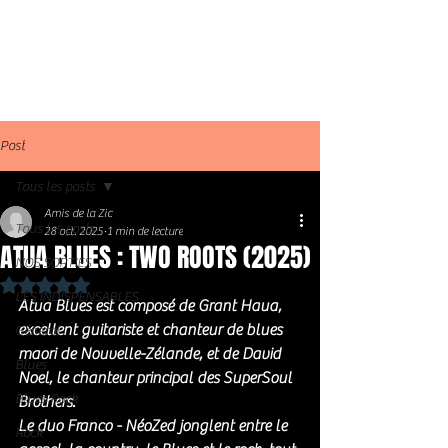
Post
Tous les posts
Amis de la Zic
Tous les posts
28 oct. 2025
1 min de lecture
ATUA BLUES : TWO ROOTS (2025)
NOS SORTIES
Noté NaN étoiles sur 5.
LES INDISPENSABLES
Atua Blues est composé de Grant Haua, 
excellent guitariste et chanteur de blues 
Général
maori de Nouvelle-Zélande, et de David 
Blues
Noel, le chanteur principal des SuperSoul 
Blues Rock
Brothers. 
Le duo Franco - NéoZed jonglent entre le 
Rock