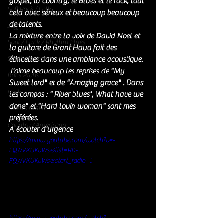
gospel, la country, le Blues et le rock, tout 
Soft Rock / Folk
cela avec sérieux et beaucoup beaucoup 
de talents. 
Jazz
La mixture entre la voix de David Noel et 
Soul / Funk / Rhythm Blues
la guitare de Grant Haua fait des 
Southern rock
étincelles dans une ambiance acoustique. 
J'aime beaucoup les reprises de "My 
Bons Plans
Sweet lord" et de "Amazing grace" . Dans 
Rock
les compos : " River blues", What have we 
done" et "Hard lovin woman" sont mes 
ZIKERS NIGHT
préférées. 
Country / Americana
A écouter d'urgence 
https://www.youtube.com/watch?v=-
FQWVKUKvWs&list=RD-
FQWVKUKvWs&start_radio=1
https://www.youtube.com/watch?