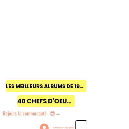
LES MEILLEURS ALBUMS DE 1968 à 2018
40 CHEFS D'OEUVRE
Rejoins la communauté 😎→
Connexion / Inscription