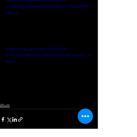
v=oMxZwj3JKvA&list=RDoMxZwj3JKvA&start_r
adio=1
https://www.youtube.com/watch?
v=FTc1bhR4AhY&list=RDFTc1bhR4AhY&start_ra
dio=1
Blues