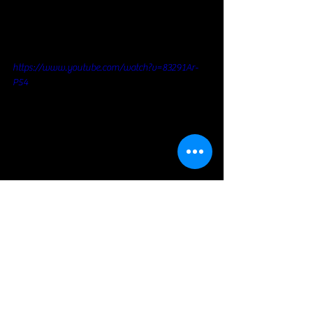
https://www.youtube.com/watch?v=83291Ar-
P54
https://www.youtube.com/watch?
v=HmZZ7fa8XYc