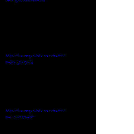
v=lK5zYI86wIw&t=38s
https://www.youtube.com/watch?
v=j85_yH0gPlQ
https://www.youtube.com/watch?
v=uuI1XUpuR9Y