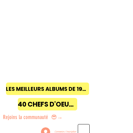
LES MEILLEURS ALBUMS DE 1968 à 2018
40 CHEFS D'OEUVRE
Rejoins la communauté 😎→
Connexion / Inscription