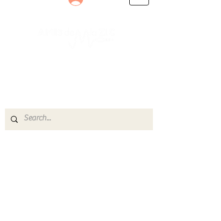
Le rendez-vous des passionnés
de Blues, de Rock et de Soul
Partageons ensemble notre amour de la musique
live.
Découvrez des artistes, vibrez aux concerts et
rejoignez une communauté de passionnés !