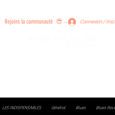
ERTS A FAIRE ENSEMBLE
FEEDBACK SUR LES CONCERTS
LES MEMBRES
Rejoins la communauté 😎→
Connexion / Insc
Le rendez-vous des passionné
de Blues, de Rock et de Soul
Partageons ensemble notre amour de la musique liv
z des artistes, vibrez aux concerts et rejoignez une communa
LES INDISPENSABLES
Général
Blues
Blues Roc