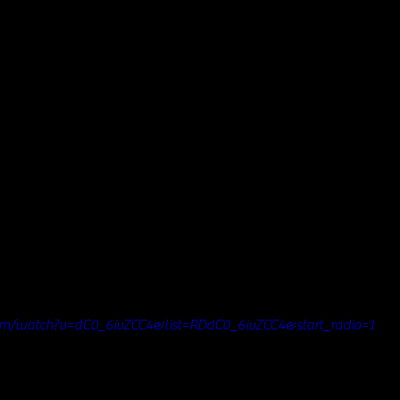
om/watch?v=dC0_6ivZCC4&list=RDdC0_6ivZCC4&start_radio=1