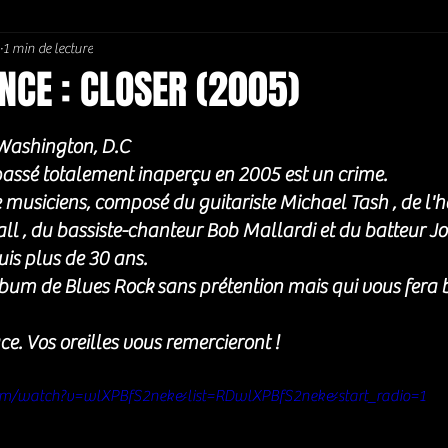
1 min de lecture
Soul / Funk / Rhythm Blues
Southern rock
Bons Plans
NCE : CLOSER (2005)
5.
 Washington, D.C
passé totalement inaperçu en 2005 est un crime. 
musiciens, composé du guitariste Michael Tash , de l'h
l , du bassiste-chanteur Bob Mallardi et du batteur Joe
is plus de 30 ans. 
album de Blues Rock sans prétention mais qui vous fera
ace. Vos oreilles vous remercieront ! 
om/watch?v=wlXPBfS2nek&list=RDwlXPBfS2nek&start_radio=1