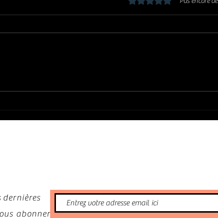
Noté 0 étoile sur 5.
Pas encore de
JOE BONAMASSA : « The Spirit of
SHAWN
Rory Live from Cork » (2026)
telle
nformé
 dernières
 vous abonner