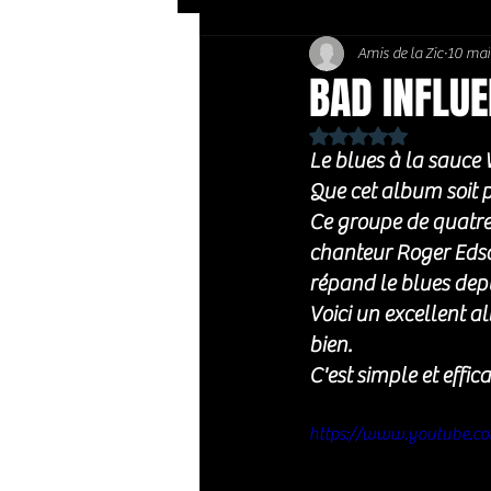
Amis de la Zic
10 mai
Soft Rock / Folk
Jazz
BAD INFLUE
Noté NaN étoiles sur 
Country / Americana
Le blues à la sauce
Que cet album soit 
Ce groupe de quatre 
chanteur Roger Edsal
répand le blues depu
Voici un excellent 
bien. 
C'est simple et effic
https://www.youtube.c