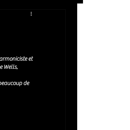
Rock
ZIKERS NIGHT
armoniciste et 
 Wells, 
 beaucoup de 