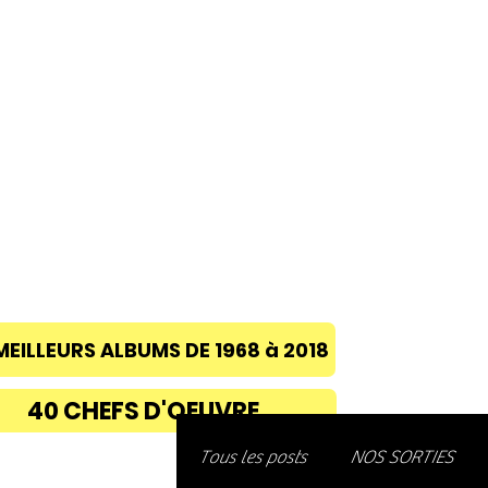
ACCUEIL
A PROPOS
BLOG
CONC
MEILLEURS ALBUMS DE 1968 à 2018
40 CHEFS D'OEUVRE
Découvre
Tous les posts
NOS SORTIES