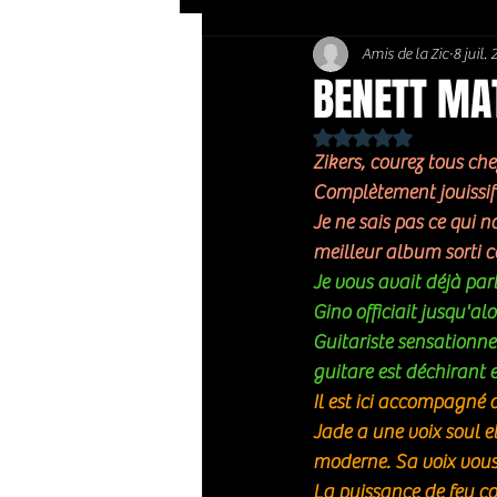
Amis de la Zic
8 juil.
Soft Rock / Folk
Jazz
BENETT MAT
Noté NaN étoiles sur 
Country / Americana
Zikers, courez tous che
Complètement jouissif 
Je ne sais pas ce qui n
meilleur album sorti c
Je vous avait déjà parl
Gino officiait jusqu'al
Guitariste sensationne
guitare est déchirant 
Il est ici accompagné 
Jade a une voix soul e
moderne. Sa voix vous 
La puissance de feu co