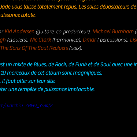
 Jade vous laisse totalement repus. Les solos dévastateurs de 
uissance totale. 
r 
Kid Andersen
 (guitare, co-producteur), 
Michael Burnham
 
ugh
 (claviers), 
Nic Clark
 (harmonica), 
Dmar
 ( percussions), 
Lis
The Sons Of The Soul Revivers
 (voix).
t un mixte de Blues, de Rock, de Funk et de Soul avec une int
10 morceaux de cet album sont magnifiques. 
l faut aller sur leur site. 
nter une tempête de puissance implacable.
om/watch?v=ZBH9_Y-Bkf8