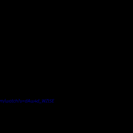
com/watch?v=dAw4d_WZt5E