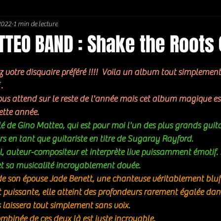
 2022
1 min de lecture
Soul / Funk / Rhythm Blues
Southern rock
Bons Plans
TEO BAND : Shake the Roots 
5.
z votre disquaire préféré !!!!  Voila un album tout simplement
. 
ous attend sur le reste de l'année mais cet album magique est 
ette année. 
é de Gino Matteo, qui est pour moi l'un des plus grands guitar
ors en tant que guitariste en titre de Sugaray Rayford.
l, auteur-compositeur et interprète live puissamment émotif. 
et sa musicalité incroyablement douée.
de son épouse Jade Benett, une chanteuse véritablement bluf
t puissante, elle atteint des profondeurs rarement égalée dan
laissera tout simplement sans voix. 
mbinée de ces deux là est juste incroyable.  