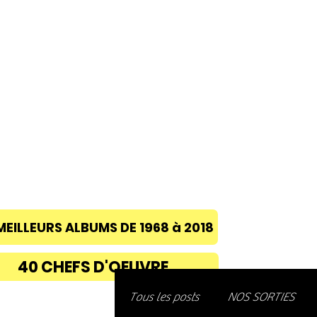
ACCUEIL
A PROPOS
BLOG
CONC
MEILLEURS ALBUMS DE 1968 à 2018
40 CHEFS D'OEUVRE
Découvre
Tous les posts
NOS SORTIES