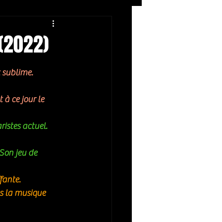
Rock
ZIKERS NIGHT
(2022)
 sublime. 
à ce jour le 
istes actuel.  
Son jeu de 
fante.
s la musique 