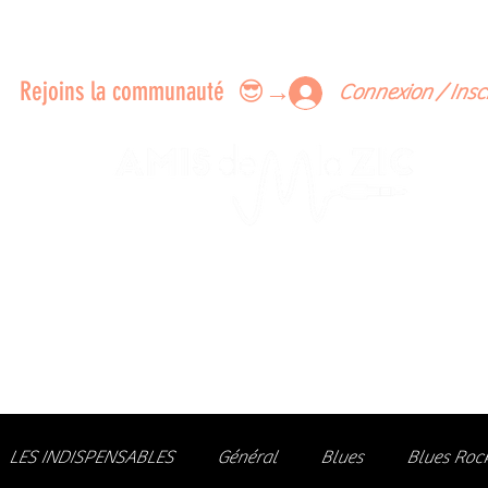
ERTS A FAIRE ENSEMBLE
FEEDBACK SUR LES CONCERTS
LES MEMBRES
Rejoins la communauté 😎→
Connexion / Insc
Le rendez-vous des passionné
de Blues, de Rock et de Soul
Partageons ensemble notre amour de la musique liv
z des artistes, vibrez aux concerts et rejoignez une communa
LES INDISPENSABLES
Général
Blues
Blues Roc