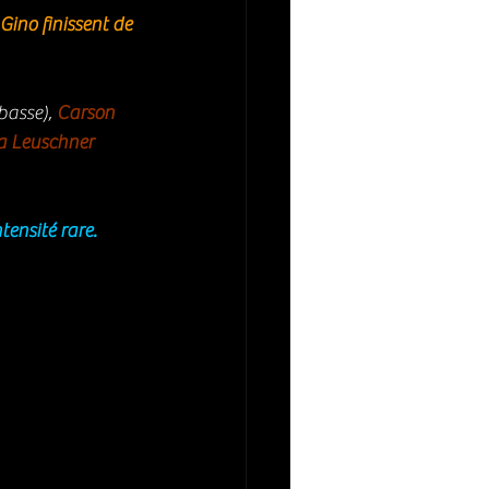
Gino finissent de 
(basse), 
Carson 
a Leuschner 
ensité rare. 