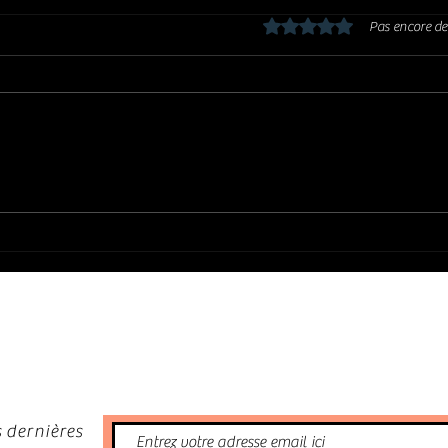
Noté 0 étoile sur 5.
Pas encore de
CURTIS SALGADO : Legacy rewind,
La gé
live in 25 (2026)
DULFER et ULCO BED son gu
phén
nformé
 dernières