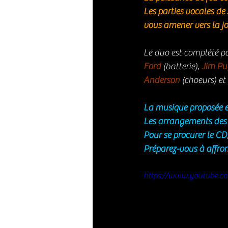
Les parties vocales de
vous amener vers la jo
Le duo est complété pa
Ford
 (batterie), 
Jim P
Anderson
 (choeurs) et 
La musique proposée es
Les arrangements des 
Pour se procurer le CD, i
Préparez-vous à affro
https://www.youtube.c