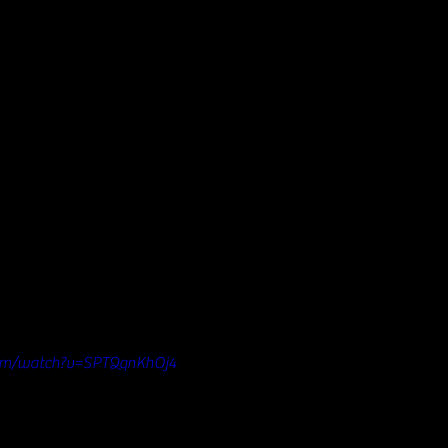
com/watch?v=SPTQqnKhOj4