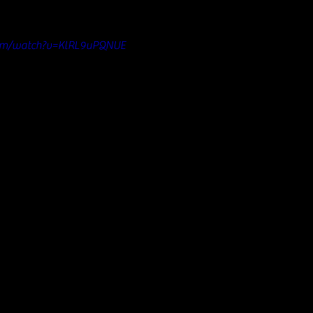
com/watch?v=KlRL9uPQNUE