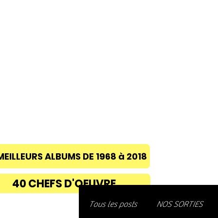
ACCUEIL
A PROPOS
BLOG
CONC
MEILLEURS ALBUMS DE 1968 à 2018
40 CHEFS D'OEUVRE
Découvre
Tous les posts
NOS SORTIES