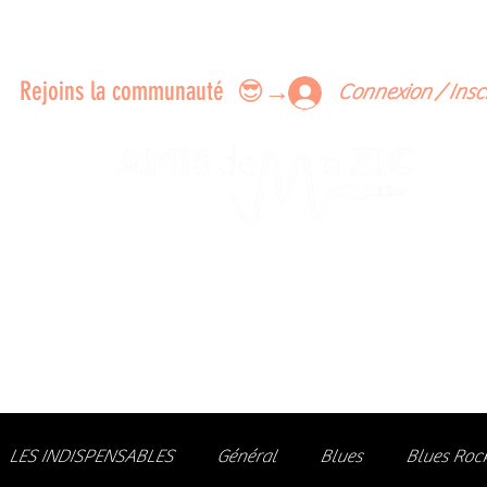
ERTS A FAIRE ENSEMBLE
FEEDBACK SUR LES CONCERTS
LES MEMBRES
Rejoins la communauté 😎→
Connexion / Insc
Le rendez-vous des passionné
de Blues, de Rock et de Soul
Partageons ensemble notre amour de la musique liv
z des artistes, vibrez aux concerts et rejoignez une communa
LES INDISPENSABLES
Général
Blues
Blues Roc