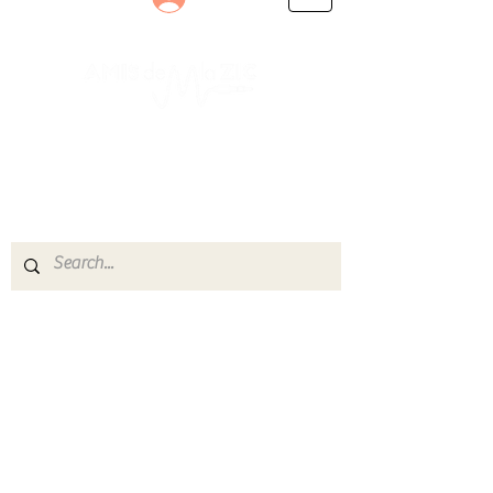
Le rendez-vous des passionnés
de Blues, de Rock et de Soul
Partageons ensemble notre amour de la musique
live.
Découvrez des artistes, vibrez aux concerts et
rejoignez une communauté de passionnés !