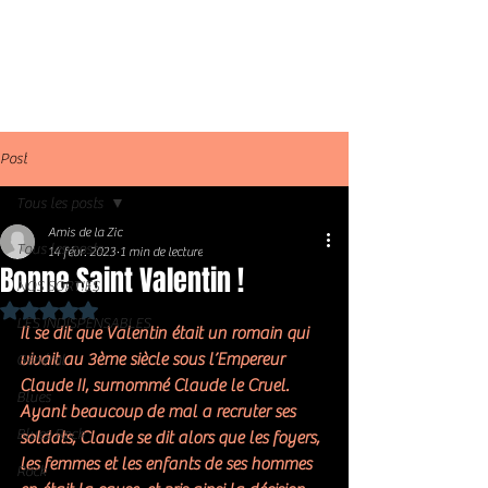
Post
Tous les posts
Amis de la Zic
Tous les posts
14 févr. 2023
1 min de lecture
Bonne Saint Valentin !
NOS SORTIES
Noté NaN étoiles sur 5.
LES INDISPENSABLES
Il se dit que Valentin était un romain qui 
vivait au 3ème siècle sous l’Empereur 
Général
Claude II, surnommé Claude le Cruel. 
Blues
Ayant beaucoup de mal a recruter ses 
Blues Rock
soldats, Claude se dit alors que les foyers, 
les femmes et les enfants de ses hommes 
Rock