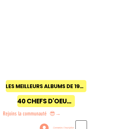
LES MEILLEURS ALBUMS DE 1968 à 2018
40 CHEFS D'OEUVRE
Rejoins la communauté 😎→
Connexion / Inscription