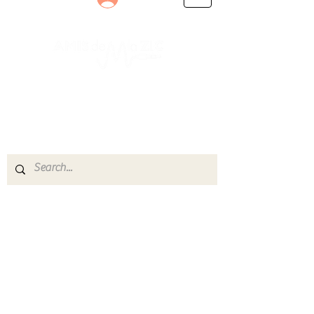
Le rendez-vous des passionnés
de Blues, de Rock et de Soul
Partageons ensemble notre amour de la musique
live.
Découvrez des artistes, vibrez aux concerts et
rejoignez une communauté de passionnés !