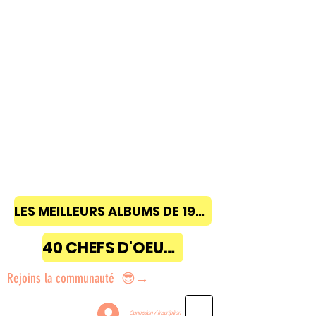
LES MEILLEURS ALBUMS DE 1968 à 2018
40 CHEFS D'OEUVRE
Rejoins la communauté 😎→
Connexion / Inscription