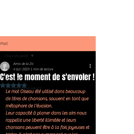
Post
Tous les posts
Amis de la Zic
Tous les posts
4 avr. 2023
1 min de lecture
C'est le moment de s'envoler !
NOS SORTIES
Noté NaN étoiles sur 5.
LES INDISPENSABLES
Le mot Oiseau été utilisé dans beaucoup 
de titres de chansons, souvent en tant que 
Général
métaphore de l'évasion. 
Blues
Leur capacité à planer dans les airs nous 
Blues Rock
rappelle une 
liberté illimitée
 et leurs 
chansons peuvent être à la fois joyeuses et 
Rock