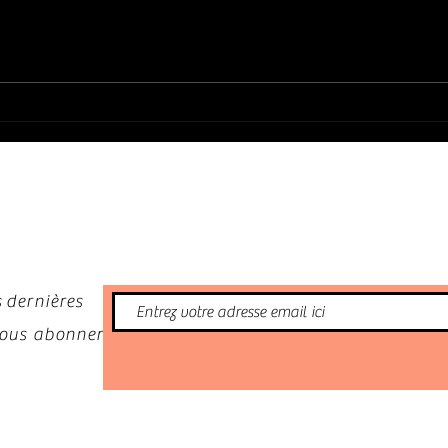
PHIL GUY : CLASSIC CHICAGO STUDIO
TRUDY
SESSION 1982 & LIVE 1985
nformé
 dernières
 vous abonner