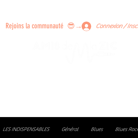
ERTS A FAIRE ENSEMBLE
FEEDBACK SUR LES CONCERTS
LES MEMBRES
Rejoins la communauté 😎→
Connexion / Insc
Le rendez-vous des passionné
de Blues, de Rock et de Soul
Partageons ensemble notre amour de la musique liv
z des artistes, vibrez aux concerts et rejoignez une communa
LES INDISPENSABLES
Général
Blues
Blues Roc