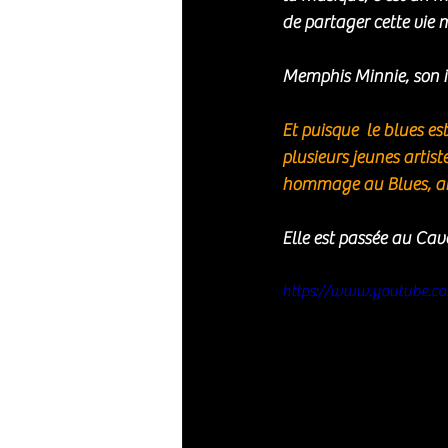
de partager cette vie 
Memphis Minnie, son ido
Et puisque  le blues es
plusieurs jeunes artist
hommage au Blues, anc
Elle est passée au Cave
https://www.youtube.c