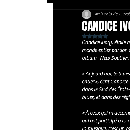
Amis de la Zic
15 sept
Soft Rock / Folk
Jazz
CANDICE IV
Noté NaN étoiles sur 
Country / Americana
Candice Ivory, étoile
monde entier par son a
album,  New Southern
« Aujourd'hui, le blu
entier », écrit Candice
dans le Sud des États-
blues, et dans des rég
« À ceux qui m'accomp
qui ont participé à la
la musique, c'est un m