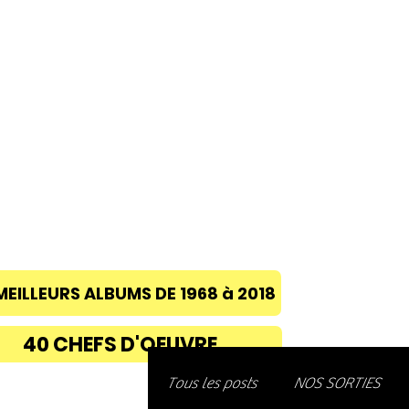
ACCUEIL
A PROPOS
BLOG
CONC
MEILLEURS ALBUMS DE 1968 à 2018
40 CHEFS D'OEUVRE
Découvre
Tous les posts
NOS SORTIES