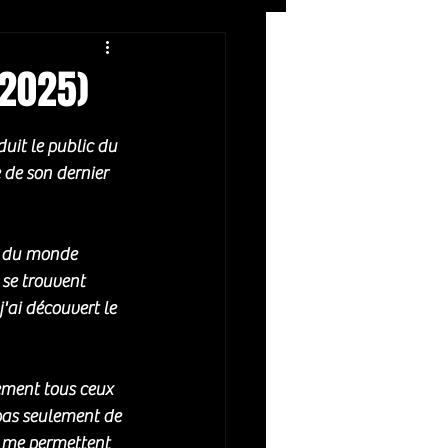
Rock
ZIKERS NIGHT
(2025)
it le public du 
de son dernier 
s du monde 
 se trouvent 
'ai découvert le 
ement tous ceux 
pas seulement de 
i me permettent 