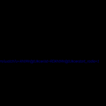
om/watch?v=XhtMnfz0Jkc&list=RDXhtMnfz0Jkc&start_radio=1