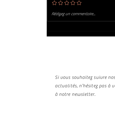
HOWARD AND THE WHITE BOYS :
Rédigez un commentaire...
ROSA'S LOUNGE (2014)
Restez i
Si vous souhaitez suivre nos
actualités, n’hésitez pas à
à notre newsletter.