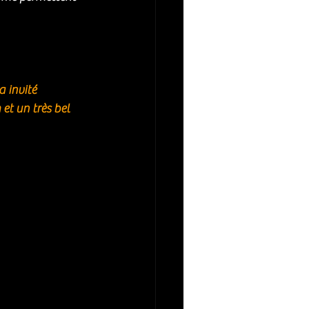
 invité 
et un très bel 