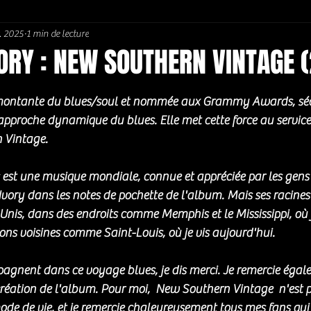
. 2025
1 min de lecture
Soul / Funk / Rhythm Blues
Southern rock
Bons Plans
ORY : NEW SOUTHERN VINTAGE 
5.
 montante du blues/soul et nommée aux Grammy Awards, sédu
pproche dynamique du blues. Elle met cette force au service 
 Vintage.
es est une musique mondiale, connue et appréciée par les gen
 Ivory dans les notes de pochette de l'album. Mais ses racines
Unis, dans des endroits comme Memphis et le Mississippi, où j
ions voisines comme Saint-Louis, où je vis aujourd'hui.
agnent dans ce voyage blues, je dis merci. Je remercie égal
 création de l'album. Pour moi,  New Southern Vintage  n'est 
ode de vie, et je remercie chaleureusement tous mes fans qu