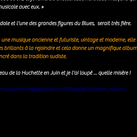
musicale avec eux. »
le et l'une des grandes figures du Blues,  serait très fière. 
t une musique ancienne et futuriste, vintage et moderne, elle a
es brillants à la rejoindre et cela donne un magnifique album 
ré dans la tradition sudiste. 
au de la Huchette en Juin et je l'ai loupé ... quelle misère ! 
om/watch?v=YoqgEjeY7cU&list=RDYoqgEjeY7cU&start_radio=1