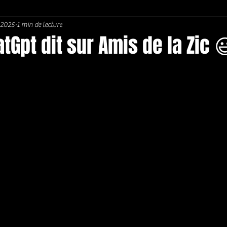
. 2025
1 min de lecture
Soul / Funk / Rhythm Blues
Southern rock
Bons Plans
tGpt dit sur Amis de la Zic 
5.