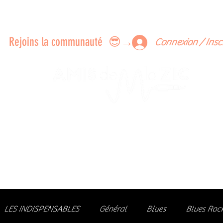
ERTS A FAIRE ENSEMBLE
FEEDBACK SUR LES CONCERTS
LES MEMBRES
Rejoins la communauté 😎→
Connexion / Insc
Le rendez-vous des passionné
de Blues, de Rock et de Soul
Partageons ensemble notre amour de la musique liv
z des artistes, vibrez aux concerts et rejoignez une communa
LES INDISPENSABLES
Général
Blues
Blues Roc