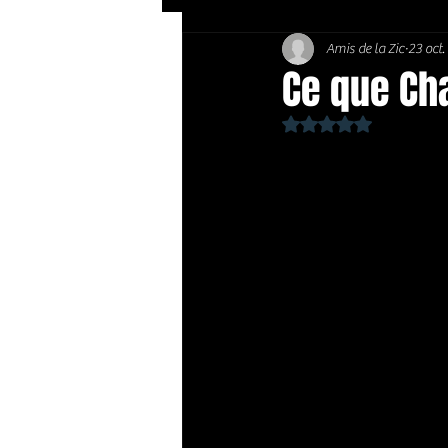
Amis de la Zic
23 oct
Soft Rock / Folk
Jazz
Ce que Cha
Noté NaN étoiles sur 
Country / Americana