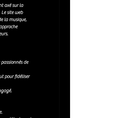
t axé sur la 
 Le site web 
e la musique, 
 approche 
eurs.
s passionnés de 
 pour fidéliser 
engagé.
e.