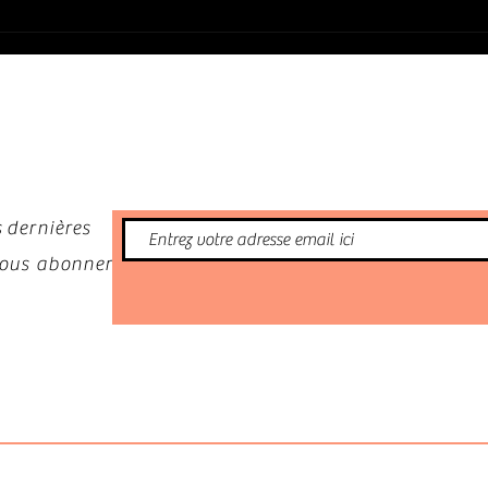
démon
nformé
 dernières
 vous abonner