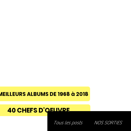
ACCUEIL
A PROPOS
BLOG
CONC
MEILLEURS ALBUMS DE 1968 à 2018
40 CHEFS D'OEUVRE
Découvre
Tous les posts
NOS SORTIES