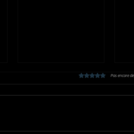
Noté 0 étoile sur 5.
Pas encore de
GLEN HANSARD EST MORT 😢😢😢
CATHY
😢
génia