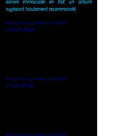
sonore immaculée en fait un album 
rugissant hautement recommandé.
https://www.youtube.com/watch?
v=4SDZP_DjSy8
https://www.youtube.com/watch?
v=R_UfxQbvEg8
https://www.youtube.com/watch?