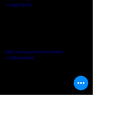
v=GyEz5YQJKEs
https://www.youtube.com/watch?
v=l8dURvMkKN4
https://www.youtube.com/watch?
v=MHwT3SUNsiA