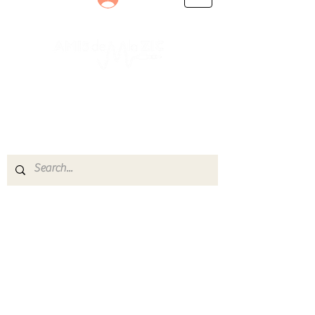
Le rendez-vous des passionnés
de Blues, de Rock et de Soul
Partageons ensemble notre amour de la musique
live.
Découvrez des artistes, vibrez aux concerts et
rejoignez une communauté de passionnés !