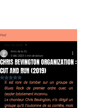
Post
Tous les posts
Amis de la Zic
Tous les posts
5 déc. 2023
1 min de lecture
CHRIS BEVINGTON ORGANIZATION :
NOS SORTIES
CUT AND RUN (2019)
LES INDISPENSABLES
Noté NaN étoiles sur 5.
Général
Il est rare de tomber sur un groupe de 
Blues
Blues Rock de premier ordre avec un  
leader totalement inconnu. 
Blues Rock
Le chanteur Chris Bevington, n'a dirigé un 
Rock
groupe qu'à l'automne de sa carrière, mais 