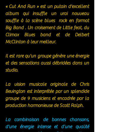
« Cut And Run » est un putain d'excellent 
album qui insuffle un vrai nouveau 
souffle à la scène blues  rock en format 
Big Band . Un croisement de Little feat, du 
Climax Blues band et de Delbert 
McClinton à leur meilleur.
Il est rare qu'un groupe génère une énergie 
et des sensations aussi débridées dans un 
studio. 
La vision musicale originale de Chris 
Bevington est interprétée par un splendide 
groupe de 9 musiciens et encadrée par la 
production harmonieuse de Scott Ralph. 
La combinaison de bonnes chansons, 
d’une énergie intense et d’une qualité 