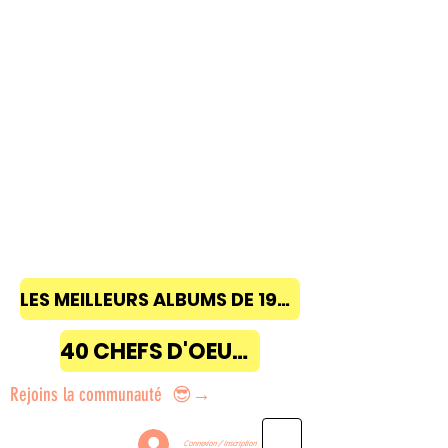
LES MEILLEURS ALBUMS DE 1968 à 2018
40 CHEFS D'OEUVRE
Rejoins la communauté 😎→
Connexion / Inscription