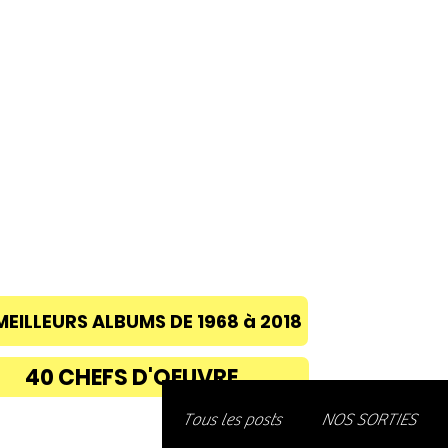
ACCUEIL
A PROPOS
BLOG
CONC
MEILLEURS ALBUMS DE 1968 à 2018
40 CHEFS D'OEUVRE
Découvre
Tous les posts
NOS SORTIES