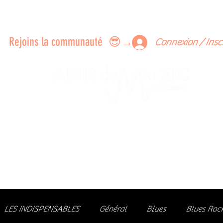
ERTS A FAIRE ENSEMBLE
FEEDBACK SUR LES CONCERTS
LES MEMBRES
Rejoins la communauté 😎→
Connexion / Insc
Le rendez-vous des passionné
de Blues, de Rock et de Soul
Partageons ensemble notre amour de la musique liv
z des artistes, vibrez aux concerts et rejoignez une communa
LES INDISPENSABLES
Général
Blues
Blues Roc