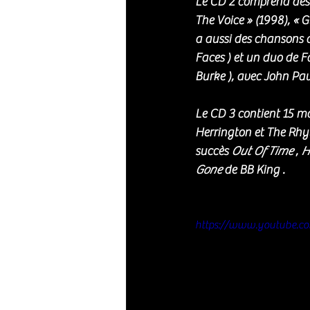
Le CD 2 comprend des 
The Voice » (1998), « 
a aussi des chansons 
Faces ) et un duo de F
Burke ), avec John Pa
Le CD 3 contient 15 m
Herrington et The Rhy
succès 
Out Of Time
 , 
H
Gone
 de BB King .
https://www.youtube.c