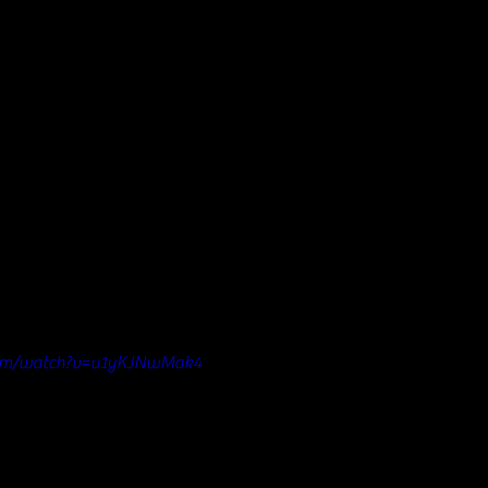
com/watch?v=u1yKJNwMak4