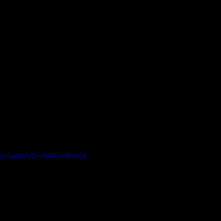
com/watch?v=NARlxY8Y4dA