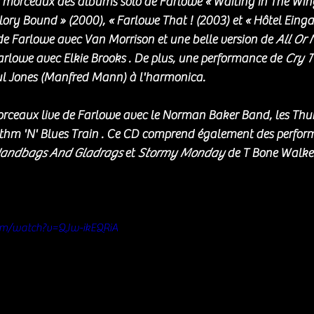
morceaux des albums solo de Farlowe « Waiting In The Wings
Glory Bound » (2000), « Farlowe That ! (2003) et « Hôtel Einga
de Farlowe avec Van Morrison et une belle version de 
All Or 
arlowe avec Elkie Brooks . De plus, une performance de 
Cry 
ul Jones (Manfred Mann) à l'harmonica.
orceaux live de Farlowe avec le Norman Baker Band, les Thu
thm 'N' Blues Train . Ce CD comprend également des perfor
andbags And Gladrags
 et 
Stormy Monday
 de T Bone Walker
om/watch?v=QJw-ikEQRiA