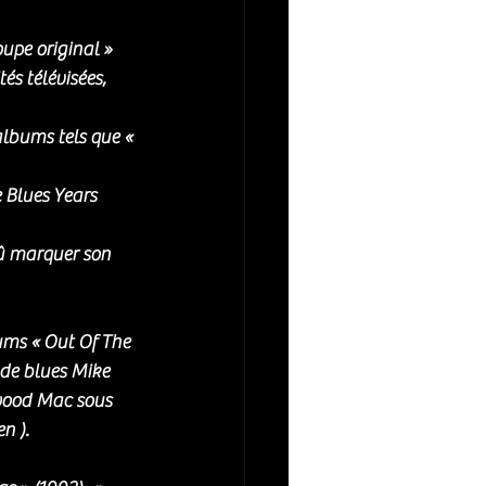
upe original » 
s télévisées, 
albums tels que « 
 Blues Years 
dû marquer son 
ums « Out Of The 
 de blues Mike 
wood Mac sous 
en ).