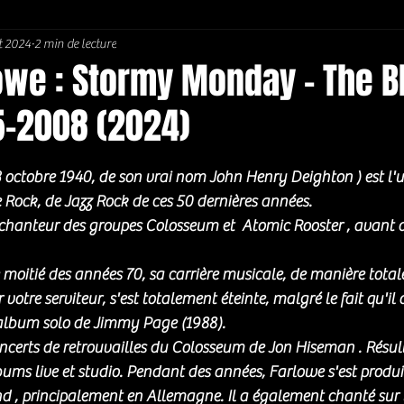
t 2024
2 min de lecture
Soul / Funk / Rhythm Blues
Southern rock
Bons Plans
owe : Stormy Monday – The B
5-2008 (2024)
5.
3 octobre 1940, de son vrai nom John Henry Deighton ) est l'
 Rock, de Jazz Rock de ces 50 dernières années. 
chanteur des groupes Colosseum et  Atomic Rooster , avant d
e moitié des années 70, sa carrière musicale, de manière tota
otre serviteur, s'est totalement éteinte, 
malgré le fait qu'il 
r album solo de Jimmy Page (1988).
oncerts de retrouvailles du Colosseum de Jon Hiseman . Résult
ums live et studio. Pendant des années, Farlowe s'est produit
 , principalement en Allemagne. Il a également chanté sur l