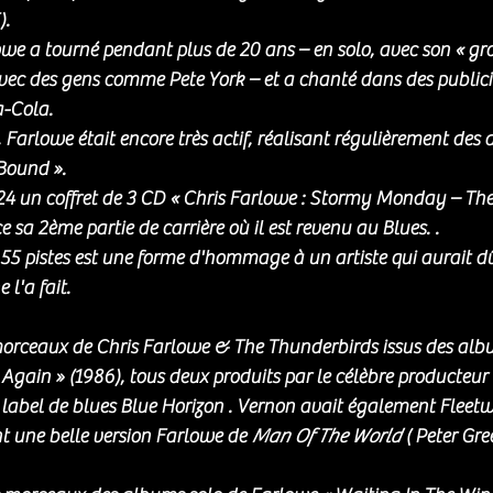
).
owe a tourné pendant plus de 20 ans – en solo, avec son « gro
ec des gens comme Pete York – et a chanté dans des publicité
-Cola.
Farlowe était encore très actif, réalisant régulièrement des 
Bound ». 
024 un coffret de 3 CD « Chris Farlowe : Stormy Monday – The
 sa 2ème partie de carrière où il est revenu au Blues. . 
t 55 pistes est une forme d'hommage à un artiste qui aurait 
 l'a fait. 
morceaux de Chris Farlowe & The Thunderbirds issus des alb
n Again » (1986), tous deux produits par le célèbre producteur
 label de blues Blue Horizon . Vernon avait également Fleet
t une belle version Farlowe de 
Man Of The World
 ( Peter Gre