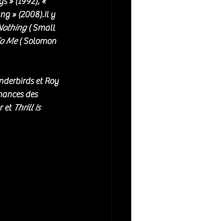
 » (1992), « 
ng » (2008).Il y 
Nothing
 ( Small 
To Me
 ( Solomon 
nderbirds et Roy 
mances des 
 et 
Thrill Is 