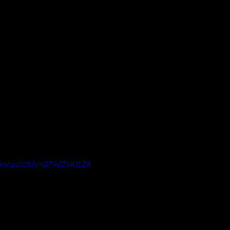
com/watch?v=QT9dZ9K1LZA