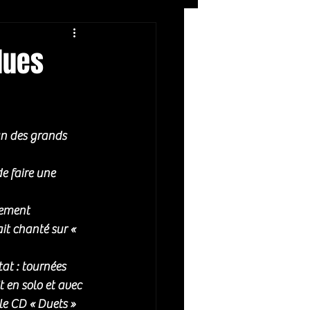
Rock
ZIKERS NIGHT
lues
un des grands 
e faire une 
lement 
ait chanté sur « 
at : tournées 
 en solo et avec 
e CD « Duets » 