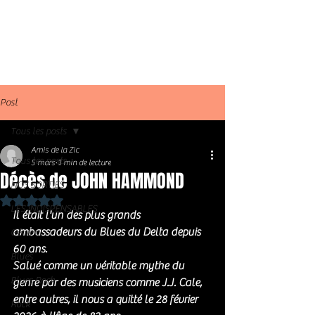
Post
Tous les posts
Amis de la Zic
Tous les posts
5 mars
1 min de lecture
Décès de JOHN HAMMOND
NOS SORTIES
Noté NaN étoiles sur 5.
LES INDISPENSABLES
Il était l'un des plus grands 
ambassadeurs du Blues du Delta depuis 
Général
60 ans. 
Blues
Salué comme un véritable mythe du 
Blues Rock
genre par des musiciens comme J.J. Cale, 
entre autres, il nous a quitté le 28 février 
Rock