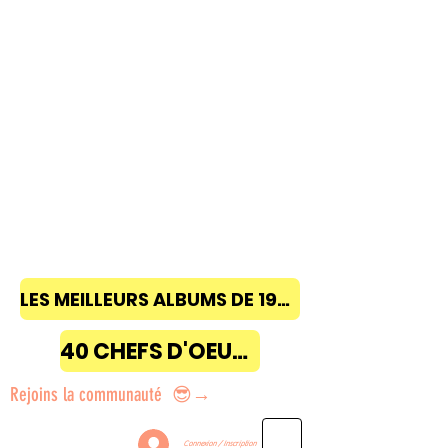
LES MEILLEURS ALBUMS DE 1968 à 2018
40 CHEFS D'OEUVRE
Rejoins la communauté 😎→
Connexion / Inscription