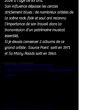
2026 à l'âge de 83 ans. 
Soft Rock / Folk
Son influence dépasse les cercles 
strictement blues : de nombreux artistes de 
Jazz
la scène rock, folk et soul ont reconnu 
Soul / Funk / Rhythm Blues
l’importance de son travail dans la 
Southern rock
transmission d’un patrimoine musical 
essentiel.
Bons Plans
Si je devais conserver 2 albums de ce 
Rock
grand artiste : Source Point  sorti en 1971 
et So Many Roads sorti en 1965. 
ZIKERS NIGHT
Country / Americana
https://www.youtube.com/watch?
v=BZFUOBKVQa4&list=RDBZFUOBKVQa4&start
_radio=1
https://www.youtube.com/watch?