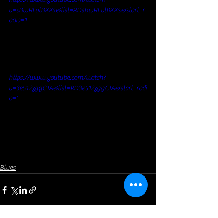
v=sBwRLvlBKKs&list=RDsBwRLvlBKKs&start_r
adio=1
https://www.youtube.com/watch?
v=3e512zggCTA&list=RD3e512zggCTA&start_radi
o=1
Blues