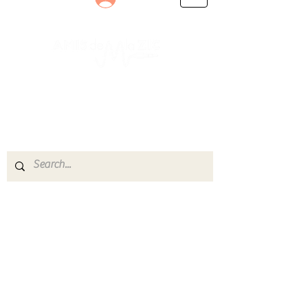
Le rendez-vous des passionnés
de Blues, de Rock et de Soul
Partageons ensemble notre amour de la musique
live.
Découvrez des artistes, vibrez aux concerts et
rejoignez une communauté de passionnés !