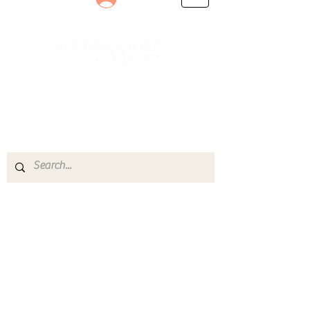
Le rendez-vous des passionnés
de Blues, de Rock et de Soul
Partageons ensemble notre amour de la musique
live.
Découvrez des artistes, vibrez aux concerts et
rejoignez une communauté de passionnés !