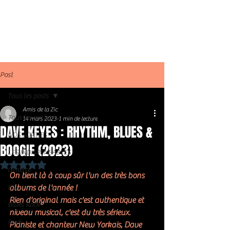
Post
Tous les posts
Amis de la Zic
Tous les posts
14 mars 2023
1 min de lecture
DAVE KEYES : RHYTHM, BLUES &
NOS SORTIES
BOOGIE (2023)
LES INDISPENSABLES
Noté NaN étoiles sur 5.
Général
On tient là à coup sûr l'un des très bons 
Blues
albums de l'année !
Rien d'original mais c'est authentique et 
Blues Rock
niveau musical, c'est du très sérieux. 
Rock
Pianiste et chanteur New Yorkais, Dave 