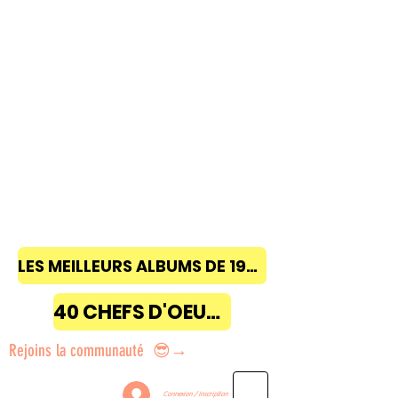
LES MEILLEURS ALBUMS DE 1968 à 2018
40 CHEFS D'OEUVRE
Rejoins la communauté 😎→
Connexion / Inscription