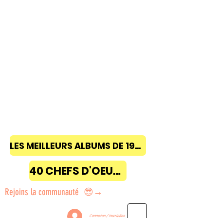
LES MEILLEURS ALBUMS DE 1968 à 2018
40 CHEFS D'OEUVRE
Rejoins la communauté 😎→
Connexion / Inscription