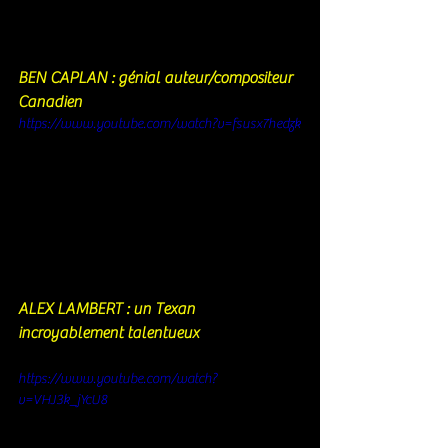
BEN CAPLAN : génial auteur/compositeur 
Canadien 
https://www.youtube.com/watch?v=fsusx7hedzk
ALEX LAMBERT : un Texan 
incroyablement talentueux 
https://www.youtube.com/watch?
v=VHJ3k_jYcU8