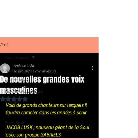
Post
Tous les posts
Amis de la Zic
Tous les posts
16 juil. 2023
1 min de lecture
De nouvelles grandes voix
NOS SORTIES
masculines
LES INDISPENSABLES
Noté NaN étoiles sur 5.
Général
Voici de grands chanteurs sur lesquels il 
Blues
faudra compter dans les années à venir 
Blues Rock
JACOB LUSK ; nouveau géant de la Soul 
Rock
avec son groupe GABRIELS