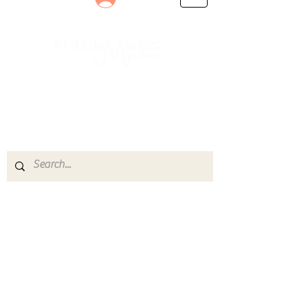
Le rendez-vous des passionnés
de Blues, de Rock et de Soul
Partageons ensemble notre amour de la musique
live.
Découvrez des artistes, vibrez aux concerts et
rejoignez une communauté de passionnés !