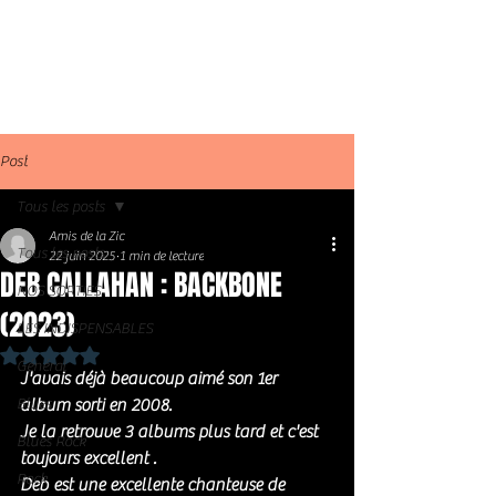
Post
Tous les posts
Amis de la Zic
Tous les posts
22 juin 2025
1 min de lecture
DEB CALLAHAN : BACKBONE
NOS SORTIES
(2023)
LES INDISPENSABLES
Noté NaN étoiles sur 5.
Général
J'avais déjà beaucoup aimé son 1er 
Blues
album sorti en 2008. 
Je la retrouve 3 albums plus tard et c'est 
Blues Rock
toujours excellent .
Rock
Deb est une excellente chanteuse de 