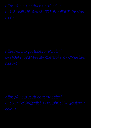
https://www.youtube.com/watch?
v=1_BmvFhUE_0&list=RD1_BmvFhUE_0&start_
radio=1
https://www.youtube.com/watch?
v=eTOpke_oYWM&list=RDeTOpke_oYWM&start_
radio=1
https://www.youtube.com/watch?
v=cSwhGcS3I6Q&list=RDcSwhGcS3I6Q&start_r
adio=1