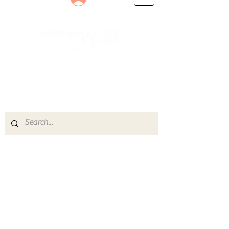
Le rendez-vous des passionnés
de Blues, de Rock et de Soul
Partageons ensemble notre amour de la musique
live.
Découvrez des artistes, vibrez aux concerts et
rejoignez une communauté de passionnés !