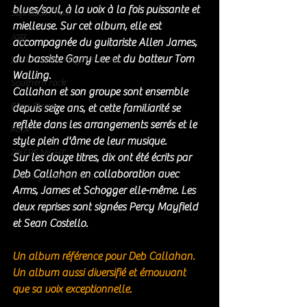
blues/soul, à la voix à la fois puissante et 
Soft Rock / Folk
mielleuse. Sur cet album, elle est 
Jazz
accompagnée du guitariste Allen James, 
du bassiste Garry Lee et du batteur Tom 
Soul / Funk / Rhythm Blues
Walling.
Southern rock
Callahan et son groupe sont ensemble 
Bons Plans
depuis seize ans, et cette familiarité se 
reflète dans les arrangements serrés et le 
Rock
style plein d'âme de leur musique.
ZIKERS NIGHT
Sur les douze titres, dix ont été écrits par 
Deb Callahan en collaboration avec 
Country / Americana
Arms, James et Schogger elle-même. Les 
deux reprises sont signées Percy Mayfield 
et Sean Costello.
Un album référence pour Deb Callahan. 
Un album aussi diversifié et émouvant 
que sa voix exceptionnelle.