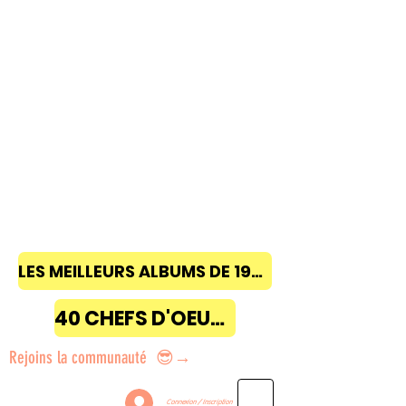
LES MEILLEURS ALBUMS DE 1968 à 2018
40 CHEFS D'OEUVRE
Rejoins la communauté 😎→
Connexion / Inscription