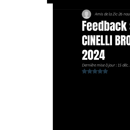
Amis de la Zic
26 nov
Soft Rock / Folk
Jazz
Feedback s
CINELLI BR
Country / Americana
2024
Dernière mise à jour :
15 déc.
Noté NaN étoiles sur 