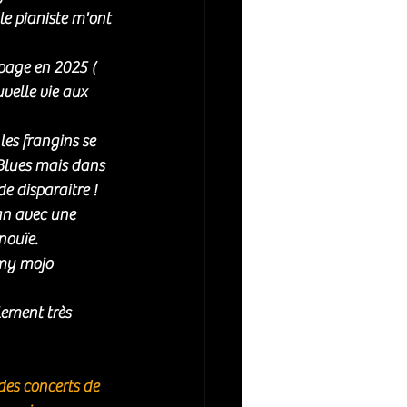
le pianiste m'ont 
page en 2025 ( 
velle vie aux 
 les frangins se 
Blues mais dans 
e disparaitre ! 
an avec une 
nouïe. 
 my mojo 
ement très 
des concerts de 