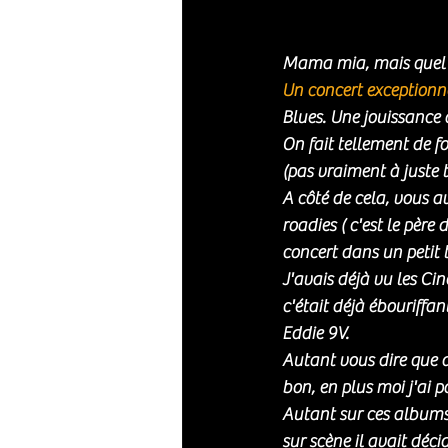
Mama mia, mais quel b
Un concert exceptionne
Blues. Une jouissance a
On fait tellement de f
(pas vraiment à juste ti
A côté de cela, vous 
roadies ( c'est le père 
concert dans un petit t
J'avais déjà vu les Cin
c'était déjà ébouriffan
Eddie 9V. 
Autant vous dire que 
bon, en plus moi j'ai 
Autant sur ces albums
sur scène il avait déci