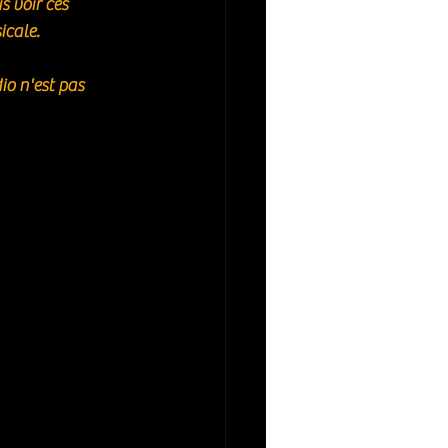
s voir ces 
icale. 
io n'est pas 