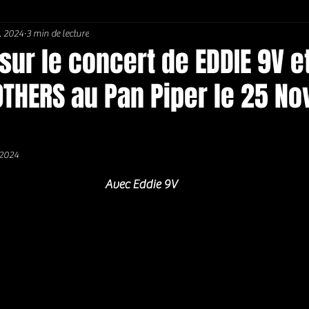
. 2024
3 min de lecture
Soul / Funk / Rhythm Blues
Southern rock
Bons Plans
ur le concert de EDDIE 9V e
OTHERS au Pan Piper le 25 N
 2024
5.
Avec Eddie 9V