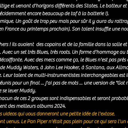
ige et venant d'horizons différents des States. Le batteur et 
 décidemment encore beaucoup de taf à la batterie !). 
mique. Un goût de trop peu mais pour sûr il y aura du rattra
 en France au printemps prochain). 
Son talent insuffle une nou
thers ! Ils avaient  des copains et de la famille dans la salle et
 Avec un set très Blues, très roots. Un forme d'hommage au 
écoiffante. 
Avec des mecs comme ça, le Blues n'est pas près d
 de Muddy Waters, à John Lee Hooker, à Santana, aux Allm
 Leur talent de multi-instrumentistes interchangeables est i
éunis pour un final ... j'ai pas de mots ... une version de "Got
e se lever Muddy. 
hacun de ces 2 groupes sont indispensables et seront probabl
ent des meilleurs albums 2024. 
s videos qui vous donneront une petite idée de l'extase. 
nt venus. Le Pan Piper n'était pas plein pour ce qui sera l'un 