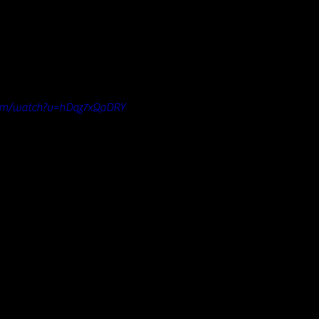
com/watch?v=hDqz7xQaDRY