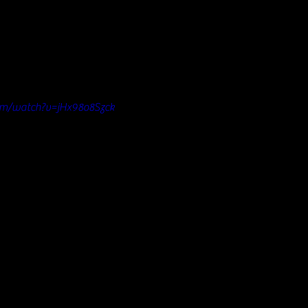
om/watch?v=jHx98o8Szck