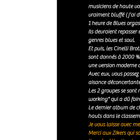
musiciens de haute volt
vraiment bluffé ( j'ai
1 heure de Blues orgas
ils devraient repasser
genres blues et soul.
Et puis, les Cinelli Bro
sont donnés à 2000 %.
une version moderne d
Avec eux, vous passez
aisance déconcertante.
Les 2 groupes se sont r
working" qui a dû fair
Le dernier album de c
hauts dans le classem
Je vous laisse avec me
Merci aux Zikers qui so