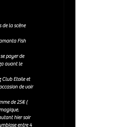
s de la scène 
Samanta Fish 
se payer de 
zza avant le 
 Club Etoile et 
'occasion de voir 
omme de 25€ ( 
 magique. 
tant hier soir 
symbiose entre 4 