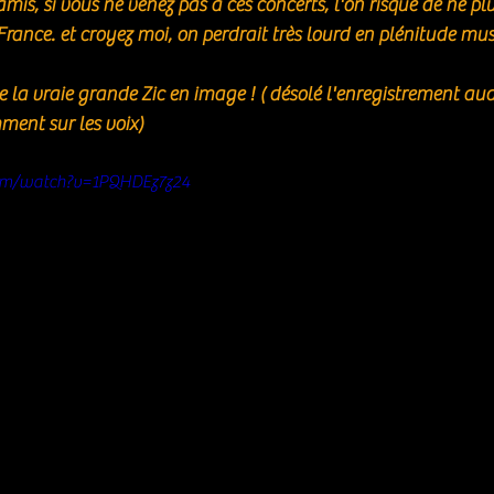
amis, si vous ne venez pas à ces concerts, l'on risque de ne plu
France. et croyez moi, on perdrait très lourd en plénitude mus
 la vraie grande Zic en image ! ( désolé l'enregistrement aud
ent sur les voix) 
om/watch?v=1PQHDEz7z24