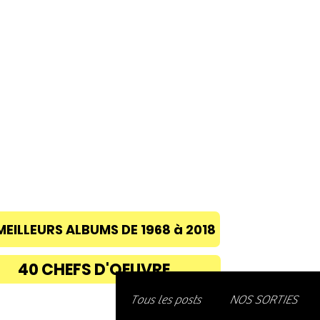
ACCUEIL
A PROPOS
BLOG
CONC
MEILLEURS ALBUMS DE 1968 à 2018
40 CHEFS D'OEUVRE
Découvre
Tous les posts
NOS SORTIES