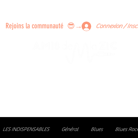
ERTS A FAIRE ENSEMBLE
FEEDBACK SUR LES CONCERTS
LES MEMBRES
Rejoins la communauté 😎→
Connexion / Insc
Le rendez-vous des passionné
de Blues, de Rock et de Soul
Partageons ensemble notre amour de la musique liv
z des artistes, vibrez aux concerts et rejoignez une communa
LES INDISPENSABLES
Général
Blues
Blues Roc