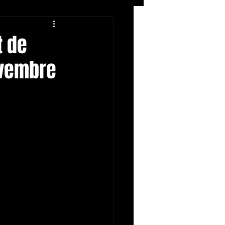
Rock
ZIKERS NIGHT
t de
ovembre