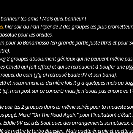
onheur les amis ! Mais quel bonheur ! 
l 
hier soir au Pan Piper de 2 des groupes les plus prometteur
bsolue pour les oreilles. 
oin pour Jo Bonamassa (en grande partie juste titre) et pour 
tre). 
avez 2 groupes absolument géniaux qui ne peuvent même pas 
des Cinelli qui fait office) et qui se retrouvent à bouffer une pi
roquet du coin ( j'y ai retrouvé Eddie 9V et son band). 
elli et notamment la dernière fois il y a quelques mois au Jazz
t (cf. mon post sur ce concert) mais je n'avais pas encore eu l
de voir les 2 groupes dans la même soirée pour la modeste s
pas payé. Merci "On The Road Again" pour l'invitation) c'était
, Eddie 9V est très Soul avec des arrangements somptueux, au
dé de mettre le turbo Bluesien. Mais quelle énergie et quelle 