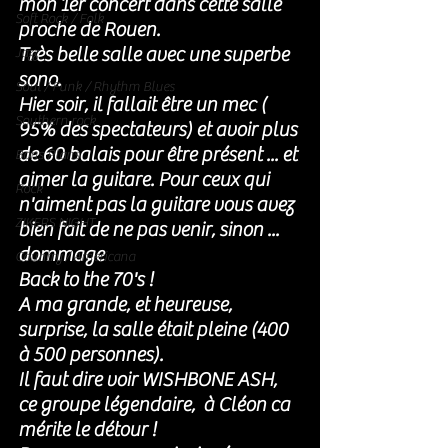
mon 1er concert dans cette salle 
Soft Rock / Folk
proche de Rouen. 
Très belle salle avec une superbe 
Jazz
sono. 
Soul / Funk / Rhythm Blues
Hier soir, il fallait être un mec ( 
Southern rock
95% des spectateurs) et avoir plus 
de 60 balais pour être présent ... et 
Bons Plans
aimer la guitare. Pour ceux qui 
Rock
n'aiment pas la guitare vous avez 
ZIKERS NIGHT
bien fait de ne pas venir, sinon ... 
dommage
Country / Americana
Back to the 70's ! 
A ma grande, et heureuse,  
surprise, la salle était pleine (400 
à 500 personnes). 
Il faut dire voir WISHBONE ASH, 
ce groupe légendaire,  à Cléon ca 
mérite le détour ! 