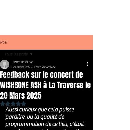
Post
Tous les posts
Amis de la Zic
Tous les posts
21 mars 2025
3 min de lecture
Feedback sur le concert de
NOS SORTIES
WISHBONE ASH à La Traverse le
LES INDISPENSABLES
20 Mars 2025
Général
Noté NaN étoiles sur 5.
Blues
Aussi curieux que cela puisse 
Blues Rock
paraitre, vu la qualité de 
programmation de ce lieu, c'était 
Rock