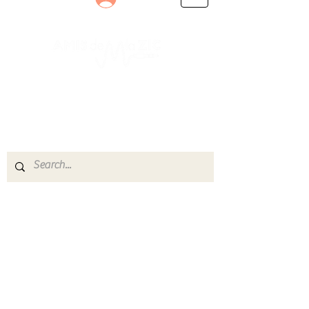
Le rendez-vous des passionnés
de Blues, de Rock et de Soul
Partageons ensemble notre amour de la musique
live.
Découvrez des artistes, vibrez aux concerts et
rejoignez une communauté de passionnés !