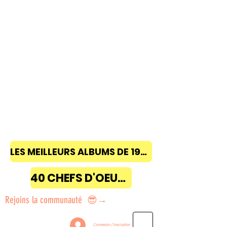
LES MEILLEURS ALBUMS DE 1968 à 2018
40 CHEFS D'OEUVRE
Rejoins la communauté 😎→
Connexion / Inscription