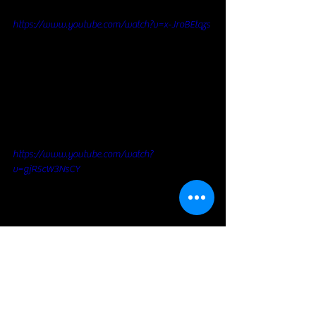
https://www.youtube.com/watch?v=x-JroBEtqzs
https://www.youtube.com/watch?
v=gjR5cW3NsCY
https://www.youtube.com/watch?v=u5a-
IO4YkpY