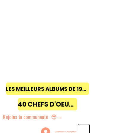
LES MEILLEURS ALBUMS DE 1968 à 2018
40 CHEFS D'OEUVRE
Rejoins la communauté 😎→
Connexion / Inscription