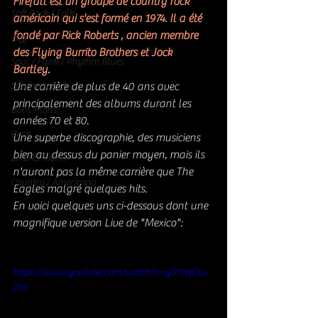
Firefall est un groupe 
de country rock
Soft Rock / Folk
américain qui s'est formé en 1974. Il a été 
fondé par 
Rick Roberts
 , ancien membre 
Jazz
des 
Flying Burrito Brothers
 et Jock 
Soul / Funk / Rhythm Blues
Bartley. 
Southern rock
Une carrière de plus de 40 ans avec 
principalement des albums durant les 
Bons Plans
années 70 et 80. 
Rock
Une superbe discographie, des musiciens 
bien au dessus du panier moyen, mais ils 
ZIKERS NIGHT
n'auront pas la même carrière que The 
Country / Americana
Eagles malgré quelques hits. 
En voici quelques uns ci-dessous dont une 
magnifique version Live de "Mexico": 
https://www.youtube.com/watch?v=yDTlWOw-
Z6E