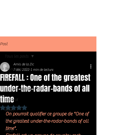
Post
Tous les posts
Amis de la Zic
Tous les posts
7 déc. 2022
1 min de lecture
FIREFALL : One of the greatest
NOS SORTIES
under-the-radar-bands of all
LES INDISPENSABLES
time
Général
Noté NaN étoiles sur 5.
Blues
On pourrait qualifier ce groupe de "One of 
Blues Rock
the greatest under-the-radar-bands of all 
time". 
Rock