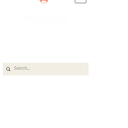
Le rendez-vous des passionnés
de Blues, de Rock et de Soul
Partageons ensemble notre amour de la musique
live.
Découvrez des artistes, vibrez aux concerts et
rejoignez une communauté de passionnés !