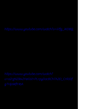
https://www.youtube.com/watch?v=ii7fg_iKDBQ
https://www.youtube.com/watch?
v=oZczN2lkx2Y&list=PLrpyDacBCh7A2EI_CrR10f
gTHjoWfhYaA