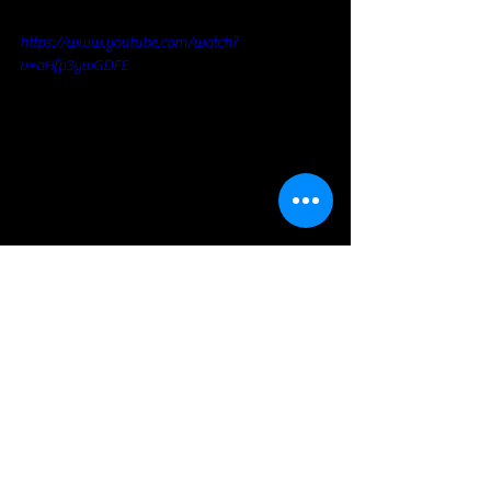
https://www.youtube.com/watch?
v=aHfp3ywGDFE
Soft Rock / Folk
Voir tout
Posts récents