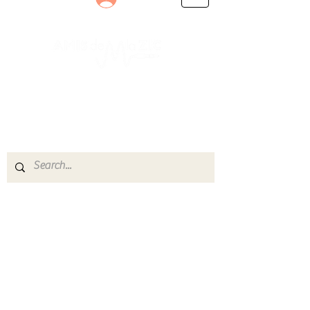
Le rendez-vous des passionnés
de Blues, de Rock et de Soul
Partageons ensemble notre amour de la musique
live.
Découvrez des artistes, vibrez aux concerts et
rejoignez une communauté de passionnés !