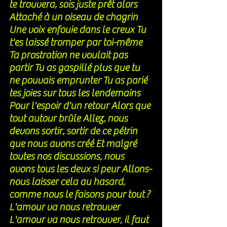
te trouvera, sois juste prêt alors 
Attaché à un oiseau de chagrin 
Une voix enfouie dans le creux Tu 
t'es laissé tromper par toi-même 
Ta prostration ne voulait pas 
partir Tu as gaspillé plus que tu 
ne pouvais emprunter Tu as parié 
tes joies sur tous les lendemains 
Pour l'espoir d'un retour Alors que 
tout autour brûle Allez, nous 
devons sortir, sortir de ce pétrin 
que nous avons créé Et malgré 
toutes nos discussions, nous 
avons tous les deux si peur Allons-
nous laisser cela au hasard, 
comme nous le faisons pour tout ? 
L'amour va nous retrouver 
L'amour va nous retrouver, il faut 