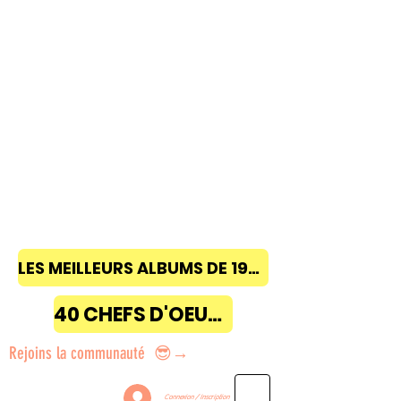
LES MEILLEURS ALBUMS DE 1968 à 2018
40 CHEFS D'OEUVRE
Rejoins la communauté 😎→
Connexion / Inscription