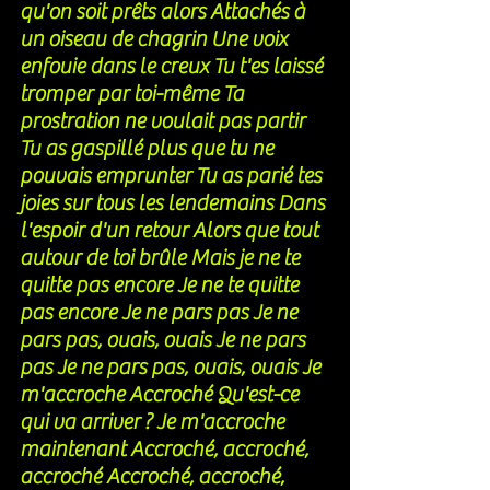
qu'on soit prêts alors Attachés à 
un oiseau de chagrin Une voix 
enfouie dans le creux Tu t'es laissé 
tromper par toi-même Ta 
prostration ne voulait pas partir 
Tu as gaspillé plus que tu ne 
pouvais emprunter Tu as parié tes 
joies sur tous les lendemains Dans 
l'espoir d'un retour Alors que tout 
autour de toi brûle Mais je ne te 
quitte pas encore Je ne te quitte 
pas encore Je ne pars pas Je ne 
pars pas, ouais, ouais Je ne pars 
pas Je ne pars pas, ouais, ouais Je 
m'accroche Accroché Qu'est-ce 
qui va arriver ? Je m'accroche 
maintenant Accroché, accroché, 
accroché Accroché, accroché, 