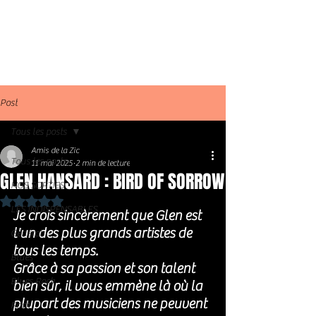
Post
Tous les posts
Amis de la Zic
Tous les posts
11 mai 2025
2 min de lecture
GLEN HANSARD : BIRD OF SORROW
NOS SORTIES
Noté NaN étoiles sur 5.
LES INDISPENSABLES
Je crois sincèrement que Glen est 
l'un des plus grands artistes de 
Général
tous les temps. 
Blues
Grâce à sa passion et son talent 
Blues Rock
bien sûr, il vous emmène là où la 
plupart des musiciens ne peuvent 
Rock