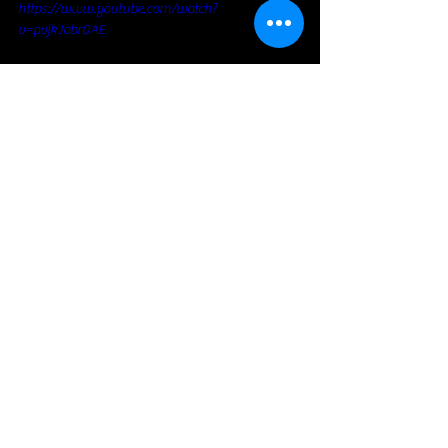
https://www.youtube.com/watch?
v=pvjkJabr0AE
https://www.youtube.com/watch?
v=mQrpVaNZ4DY
https://www.youtube.com/watch?
v=ZjWwMgqVrI4