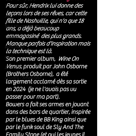
Pour sûr, Hendrix lui donne des 
Soft Rock / Folk
leçons lors de ses rêves, car cette 
Jazz
fille de Nashville, qui n'a que 18 
Soul / Funk / Rhythm Blues
ans, a déjà beaucoup 
emmagasiné  des plus grands. 
Southern rock
Manque parfois d'inspiration mais 
Bons Plans
la technique est là. 
Rock
Son premier album,  
Wine On 
Venus
, produit par John Osborne 
ZIKERS NIGHT
(Brothers Osborne),  a été 
Country / Americana
largement acclamé dès sa sortie 
en 2024  (je ne l'avais pas vu 
passer pour ma part). 
Bowers a fait ses armes en jouant 
dans des bars de quartier, inspirée 
par le blues de BB King ainsi que 
par le funk soul de Sly And The 
Family Stone (et oui les jeunes il 