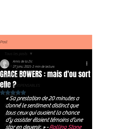
Post
Tous les posts
Amis de la Zic
Tous les posts
27 janv. 2025
2 min de lecture
GRACE BOWERS : mais d'ou sort
NOS SORTIES
elle ?
LES INDISPENSABLES
Noté NaN étoiles sur 5.
Général
« Sa prestation de 20 minutes a 
donné le sentiment distinct que 
Blues
tous ceux qui avaient la chance 
Blues Rock
d’y assister étaient témoins d’une 
Rock
star en devenir. » - 
Rolling Stone