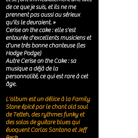
de ce que je suis, et ils ne me 
prennent pas aussi au sérieux 
qu'ils le devraient. »
Cerise on the cake : elle s'est 
entourée d'excellents musiciens et 
d'une très bonne chanteuse (les 
Hodge Podge) 
Autre Cerise on the Cake : sa 
musique a déjà de la 
personnalité, ce qui est rare à cet 
âge. 
L'album est un délice à la Family 
Stone épicé par le chant old soul 
de Tetteh, des rythmes funky et 
des solos de guitare blues qui 
évoquent Carlos Santana et Jeff 
Beck.