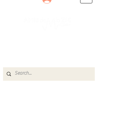
Le rendez-vous des passionnés
de Blues, de Rock et de Soul
Partageons ensemble notre amour de la musique
live.
Découvrez des artistes, vibrez aux concerts et
rejoignez une communauté de passionnés !