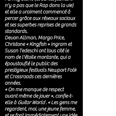
n'y a pas que le Rap dans la vie) 
et elle a vraiment commencé à 
percer grâce aux réseaux sociaux  
et ses superbes reprises de grands 
standards. 
Devon Allman, Margo Price, 
Christone « Kingfish » Ingram
 et 
Susan Tedeschi
 ont tous cité le 
nom de l'étoile montante, qui a 
époustouflé le public des 
prestigieux festivals Newport Folk 
et Crossroads ces dernières 
années.
« On me manque de respect 
avant même de jouer », confie-t-
elle à 
Guitar World
 . « Les gens me 
regardent, moi, une jeune femme, 
et se font immédiatement une idée 