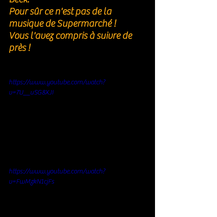
Pour sûr ce n'est pas de la 
musique de Supermarché ! 
Vous l'avez compris à suivre de 
près ! 
https://www.youtube.com/watch?
v=7U__uSG8XJI
https://www.youtube.com/watch?
v=FwMzkN1cjFs