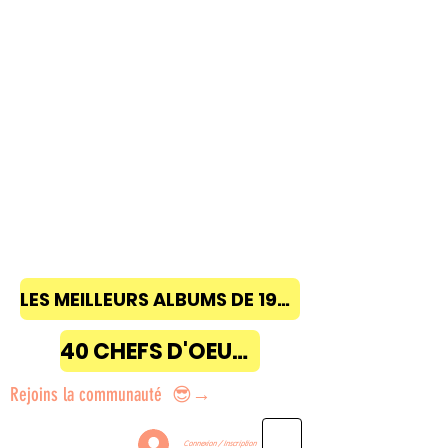
LES MEILLEURS ALBUMS DE 1968 à 2018
40 CHEFS D'OEUVRE
Rejoins la communauté 😎→
Connexion / Inscription