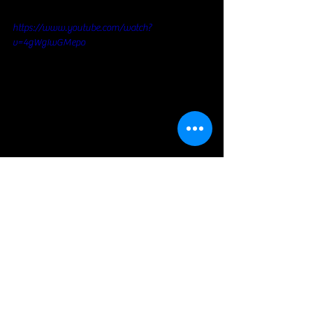
https://www.youtube.com/watch?
v=4gWgIwGMepo
Blues
Voir tout
Posts récents