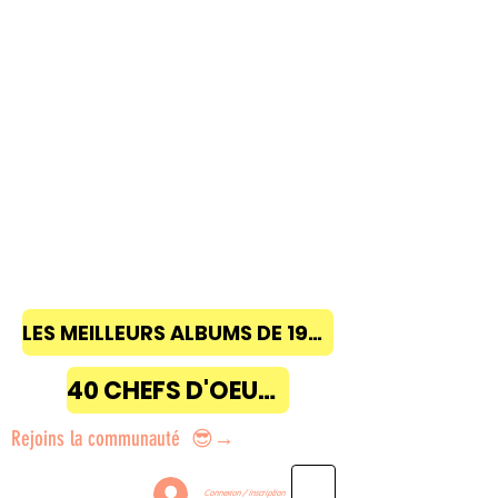
LES MEILLEURS ALBUMS DE 1968 à 2018
40 CHEFS D'OEUVRE
Rejoins la communauté 😎→
Connexion / Inscription