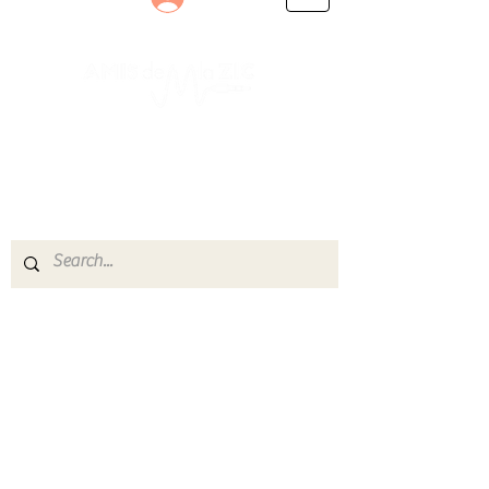
Le rendez-vous des passionnés
de Blues, de Rock et de Soul
Partageons ensemble notre amour de la musique
live.
Découvrez des artistes, vibrez aux concerts et
rejoignez une communauté de passionnés !