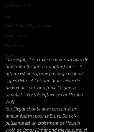
Soft Rock / Folk
Jazz
Soul / Funk / Rhythm Blues
Southern rock
Bons Plans
Rock
Ian Siegal, c'est clairement pas un nom de 
ZIKERS NIGHT
bluesman (le gars est anglais) mais cet 
album est un superbe prolongement des 
Country / Americana
styles Delta et Chicago blues teinté de 
R&B et de Louisiana funk. Ce gars a 
semble t-il été très influencé par Howlin 
Wolf.
Ian Siegal chante avec passion et un 
amour évident pour le Blues. Sa voix 
puissante est un croisement de Howlin 
Wolf, de Omar (Omar and the howlers) et 