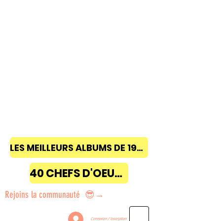
LES MEILLEURS ALBUMS DE 1968 à 2018
40 CHEFS D'OEUVRE
Rejoins la communauté 😎→
Connexion / Inscription