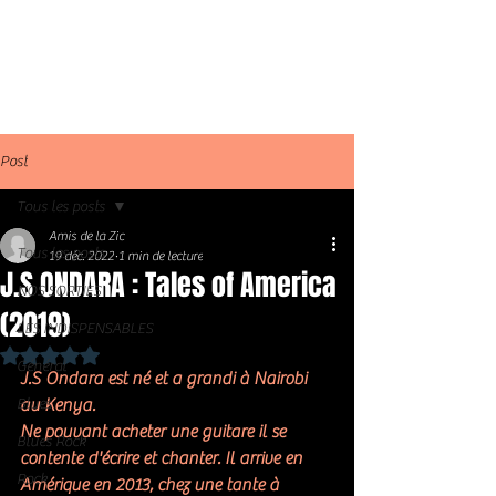
Post
Tous les posts
Amis de la Zic
Tous les posts
19 déc. 2022
1 min de lecture
J.S ONDARA : Tales of America
NOS SORTIES
(2019)
LES INDISPENSABLES
Noté NaN étoiles sur 5.
Général
J.S Ondara est né et a grandi à Nairobi 
Blues
au Kenya. 
Ne pouvant acheter une guitare il se 
Blues Rock
contente d'écrire et chanter. Il arrive en 
Rock
Amérique en 2013, chez une tante à 