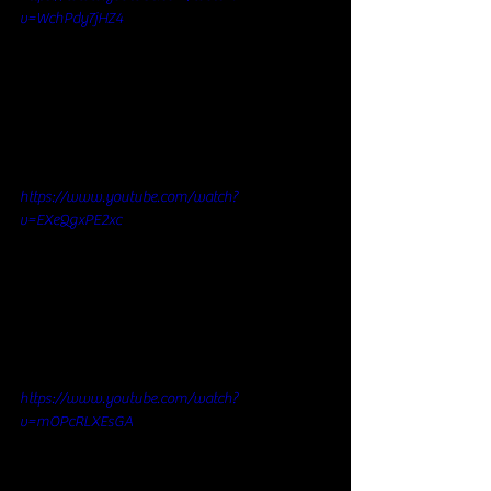
v=WchPdy7jHZ4
https://www.youtube.com/watch?
v=EXeQgxPE2xc
https://www.youtube.com/watch?
v=mOPcRLXEsGA