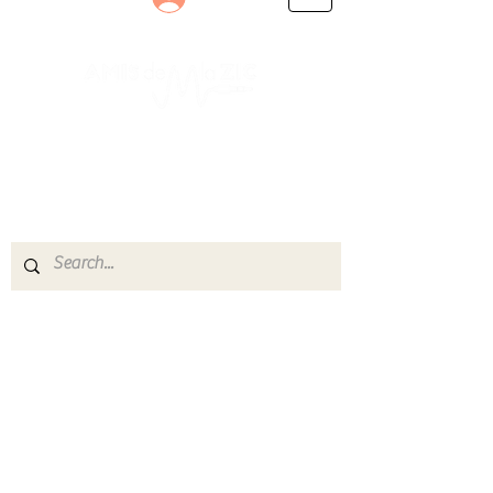
Le rendez-vous des passionnés
de Blues, de Rock et de Soul
Partageons ensemble notre amour de la musique
live.
Découvrez des artistes, vibrez aux concerts et
rejoignez une communauté de passionnés !