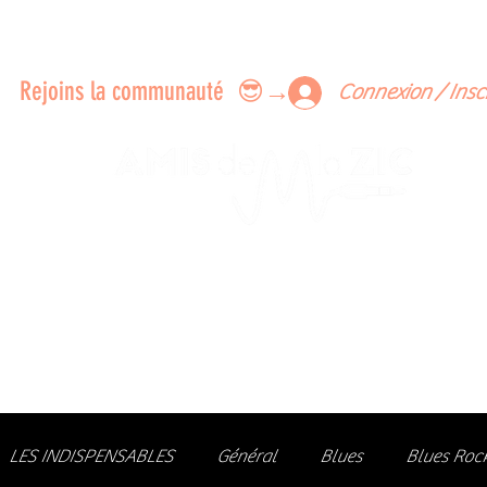
ERTS A FAIRE ENSEMBLE
FEEDBACK SUR LES CONCERTS
LES MEMBRES
Rejoins la communauté 😎→
Connexion / Insc
Le rendez-vous des passionné
de Blues, de Rock et de Soul
Partageons ensemble notre amour de la musique liv
z des artistes, vibrez aux concerts et rejoignez une communa
LES INDISPENSABLES
Général
Blues
Blues Roc