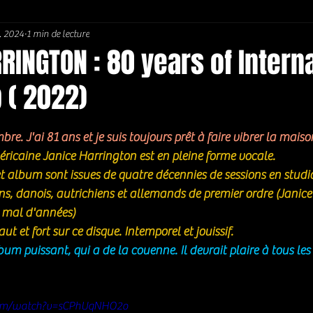
. 2024
1 min de lecture
Soul / Funk / Rhythm Blues
Southern rock
Bons Plans
RINGTON : 80 years of Intern
 ( 2022)
5.
re. J'ai 81 ans et je suis toujours prêt à faire vibrer la maiso
éricaine Janice Harrington est en pleine forme vocale. 
s, danois, autrichiens et allemands de premier ordre (Janice 
 mal d'années)
t et fort sur ce disque. Intemporel et jouissif. 
m puissant, qui a de la couenne. Il devrait plaire à tous le
com/watch?v=sCPhUqNHO2o