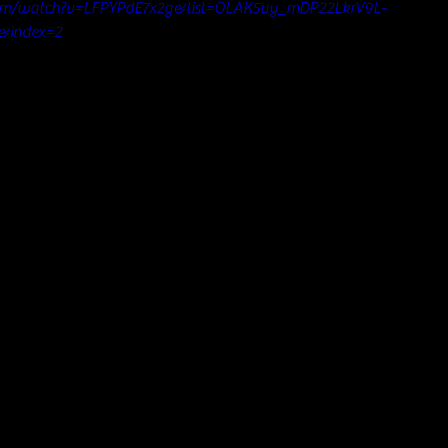
com/watch?v=LFPYPdE7x2g&list=OLAK5uy_mDP22LkrV9L-
&index=2