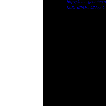
https://www.youtube.
QsdU_a7PLHItlC7dopn2I