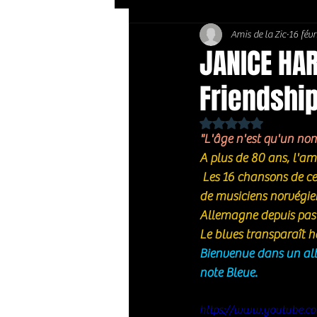
Amis de la Zic
16 févr
Soft Rock / Folk
Jazz
JANICE HAR
Friendship
Country / Americana
Noté NaN étoiles sur 
"L'âge n'est qu'un nomb
A plus de 80 ans, l'am
 Les 16 chansons de cet album sont issues de quatre décennies de sessions en studio avec le soutien 
de musiciens norvégien
Allemagne depuis pas
Le blues transparaît hau
Bienvenue dans un albu
note Bleue. 
https://www.youtube.