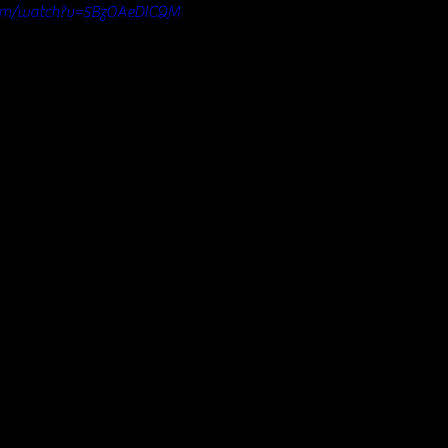
com/watch?v=5BzOAeDICQM