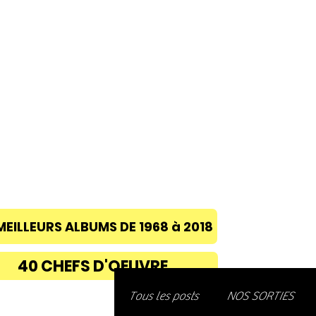
ACCUEIL
A PROPOS
BLOG
CONC
MEILLEURS ALBUMS DE 1968 à 2018
40 CHEFS D'OEUVRE
Découvre
Tous les posts
NOS SORTIES