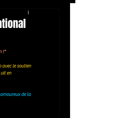
Rock
ZIKERS NIGHT
ational
n !"
vit en 
s amoureux de la 