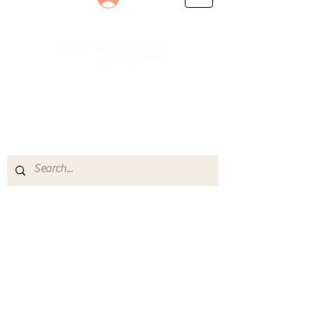
Le rendez-vous des passionnés
de Blues, de Rock et de Soul
Partageons ensemble notre amour de la musique
live.
Découvrez des artistes, vibrez aux concerts et
rejoignez une communauté de passionnés !