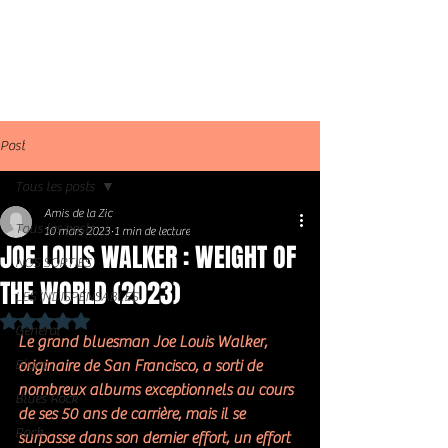
Post
Tous les posts
Amis de la Zic
Tous les posts
10 mars 2023
1 min de lecture
JOE LOUIS WALKER : WEIGHT OF
NOS SORTIES
THE WORLD (2023)
LES INDISPENSABLES
Noté NaN étoiles sur 5.
Général
Le grand bluesman Joe Louis Walker, 
Blues
originaire de San Francisco, a sorti de 
nombreux albums exceptionnels au cours 
Blues Rock
de ses 50 ans de carrière, mais il se 
Rock
surpasse dans son dernier effort, un effort 