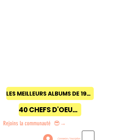
LES MEILLEURS ALBUMS DE 1968 à 2018
40 CHEFS D'OEUVRE
Rejoins la communauté 😎→
Connexion / Inscription