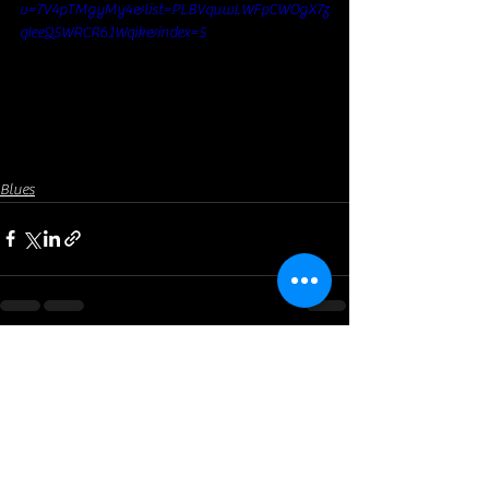
v=7V4pTMgyMy4&list=PLBVquwLWFpCWOgX7z
qIeeQ5WRCR61Wqik&index=5
Blues
Voir tout
Posts récents