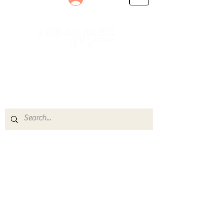
Le rendez-vous des passionnés
de Blues, de Rock et de Soul
Partageons ensemble notre amour de la musique
live.
Découvrez des artistes, vibrez aux concerts et
rejoignez une communauté de passionnés !