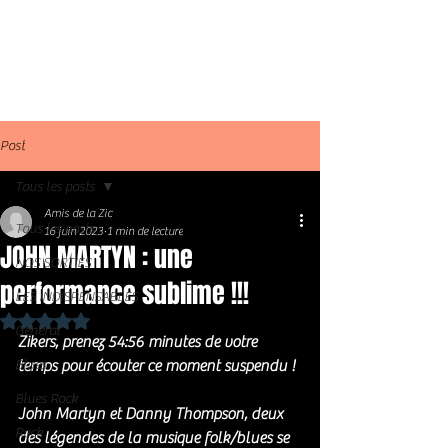
Post
Tous les posts
Amis de la Zic
Tous les posts
16 juin 2023
1 min de lecture
JOHN MARTYN : une
NOS SORTIES
performance sublime !!!
LES INDISPENSABLES
Noté NaN étoiles sur 5.
Général
Zikers, prenez 54:56 minutes de votre 
Blues
temps pour écouter ce moment suspendu !
Blues Rock
John Martyn et Danny Thompson, deux 
Rock
des légendes de la musique folk/blues se 