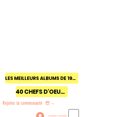
LES MEILLEURS ALBUMS DE 1968 à 2018
40 CHEFS D'OEUVRE
Rejoins la communauté 😎→
Connexion / Inscription