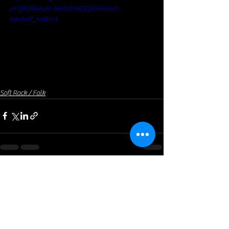
v=ZjRUR4AuV-A&list=RDZjRUR4AuV-
A&start_radio=1
Soft Rock / Folk
Voir tout
Posts récents