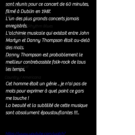
sont réunis pour ce concert de 60 minutes, 
Soft Rock / Folk
filmé à Dublin en 1987. 
Jazz
L'un des plus grands concerts jamais 
enregistrés. 
Soul / Funk / Rhythm Blues
L'alchimie musicale qui existait entre John 
Southern rock
Martyn et Danny Thompson était au-delà 
Bons Plans
des mots. 
Danny Thompson est probablement le 
Rock
meilleur contrebassiste folk-rock de tous 
ZIKERS NIGHT
les temps, 
Country / Americana
Cet homme était un génie .. je n'ai pas de 
mots pour exprimer à quel point ce gars 
me touche !
La beauté et la subtilité de cette musique 
sont absolument époustouflantes !!!..
https://www.youtube.com/watch?