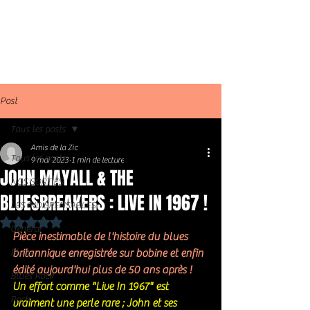
Post
Tous les posts
Amis de la Zic
Tous les posts
9 mai 2023
1 min de lecture
JOHN MAYALL & THE
NOS SORTIES
BLUESBREAKERS : LIVE IN 1967 !
LES INDISPENSABLES
Noté NaN étoiles sur 5.
Général
Pièce inestimable de l'histoire du blues 
Blues
britannique 
enregistrée sur bobine et enfin 
édité aujourd'hui plus de 50 ans après !
Blues Rock
Un effort comme "Live In 1967" est 
Rock
vraiment une perle rare ; John et ses  