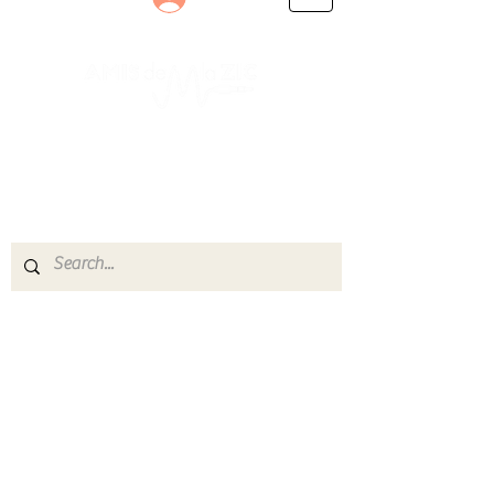
Le rendez-vous des passionnés
de Blues, de Rock et de Soul
Partageons ensemble notre amour de la musique
live.
Découvrez des artistes, vibrez aux concerts et
rejoignez une communauté de passionnés !