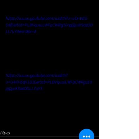
https://www.youtube.com/watch?v=uOnWlS-
5ofE&list=PLBVquwLWFpCWRg1EopjQwKSaeOD
LL7uY3&index=8
https://www.youtube.com/watch?
v=U4KH5qV501E&list=PLBVquwLWFpCWRg1Eo
pjQwKSaeODLL7uY3
Blues