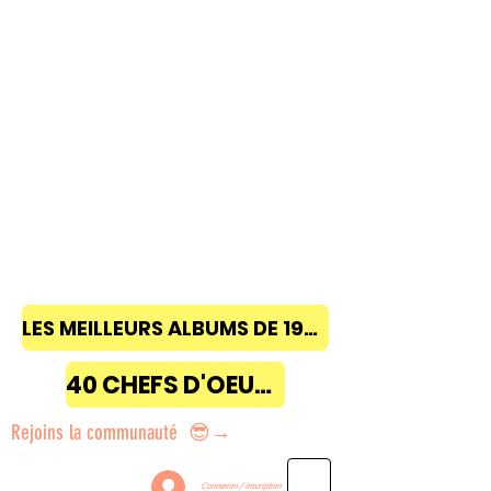
LES MEILLEURS ALBUMS DE 1968 à 2018
40 CHEFS D'OEUVRE
Rejoins la communauté 😎→
Connexion / Inscription