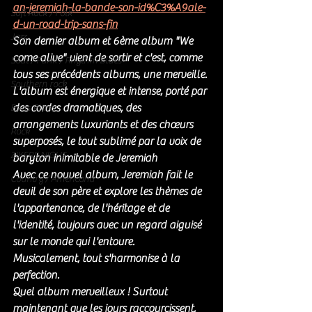
an-jeremiah-la-bande-son-id%C3%A9ale-
Soft Rock / Folk
d-un-road-trip-sans-fin
Jazz
Son dernier album et 6ème album "We 
come alive" vient de sortir et c'est, comme 
Soul / Funk / Rhythm Blues
tous ses précédents albums, une merveille. 
Southern rock
L'album est énergique et intense, porté par 
des cordes dramatiques, des 
Bons Plans
arrangements luxuriants et des chœurs 
Rock
superposés, le tout sublimé par la voix de 
ZIKERS NIGHT
baryton inimitable de Jeremiah
Avec ce nouvel album, Jeremiah fait le 
Country / Americana
deuil de son père et explore les thèmes de 
l'appartenance, de l'héritage et de 
l'identité, toujours avec un regard aiguisé 
sur le monde qui l'entoure. 
Musicalement, tout s'harmonise à la 
perfection. 
Quel album merveilleux ! Surtout 
maintenant que les jours raccourcissent, 