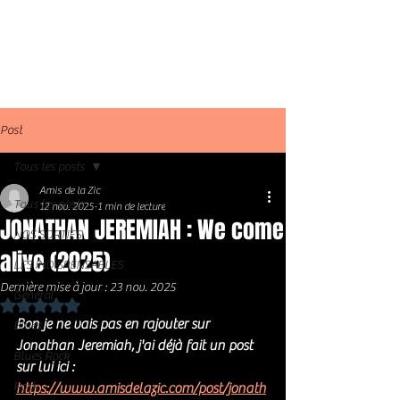
Post
Tous les posts
Amis de la Zic
Tous les posts
12 nov. 2025
1 min de lecture
JONATHAN JEREMIAH : We come
NOS SORTIES
alive (2025)
LES INDISPENSABLES
Dernière mise à jour :
23 nov. 2025
Général
Noté NaN étoiles sur 5.
Bon je ne vais pas en rajouter sur 
Blues
Jonathan Jeremiah, j'ai déjà fait un post 
Blues Rock
sur lui ici :
Rock
https://www.amisdelazic.com/post/jonath