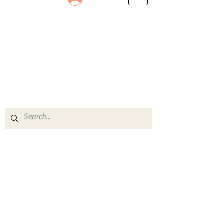
Le rendez-vous des passionnés
de Blues, de Rock et de Soul
Partageons ensemble notre amour de la musique
live.
Découvrez des artistes, vibrez aux concerts et
rejoignez une communauté de passionnés !