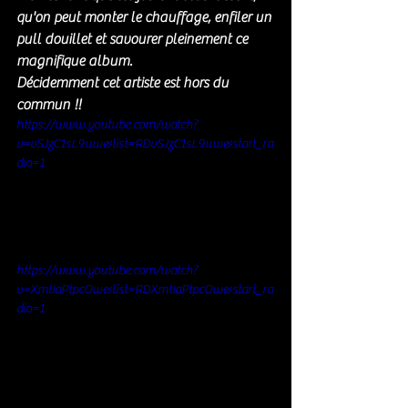
qu'on peut monter le chauffage, enfiler un 
pull douillet et savourer pleinement ce 
magnifique album.
Décidemment cet artiste est hors du 
commun !!
https://www.youtube.com/watch?
v=vSJzC1sL9uw&list=RDvSJzC1sL9uw&start_ra
dio=1
https://www.youtube.com/watch?
v=XmtIaPtpcOw&list=RDXmtIaPtpcOw&start_ra
dio=1