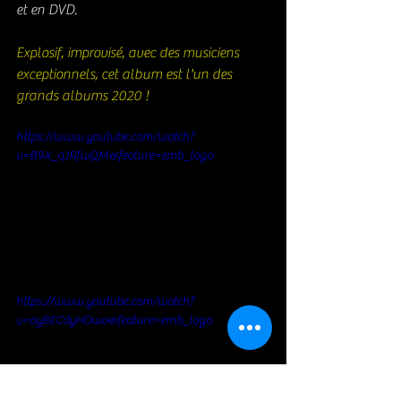
et en DVD. 
Explosif, improvisé, avec des musiciens 
exceptionnels, cet album est l'un des 
grands albums 2020 ! 
https://www.youtube.com/watch?
v=B9X_qJRfwQM&feature=emb_logo
https://www.youtube.com/watch?
v=oyBECdyHOwo&feature=emb_logo