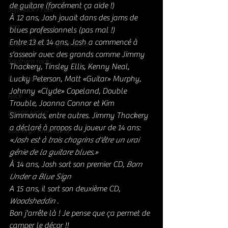
de guitare (forcément ça aide !)
Soft Rock / Folk
À 12 ans, Josh jouait dans des jams de 
Jazz
blues professionnels (pas mal !)
Entre 13 et 14 ans, Josh a commencé à 
Soul / Funk / Rhythm Blues
s'asseoir avec des grands comme Jimmy 
Southern rock
Thackery, Tinsley Ellis, Kenny Neal, 
Lucky Peterson, Matt «Guitar» Murphy, 
Bons Plans
Johnny «Clyde» Copeland, Double 
Rock
Trouble, Joanna Connor et Kim 
ZIKERS NIGHT
Simmonds, entre autres. Jimmy Thackery 
a déclaré à propos du joueur de 14 ans: 
Country / Americana
«Josh est à trois chagrins d'être un vrai 
génie de la guitare blues.» 
À 14 ans, Josh sort son premier CD, 
Born 
Under a Blue Sign
A 15 ans, il sort son deuxième CD, 
Woodsheddin
 .
Bon j'arrête là ! Je pense que ça permet de 
camper le décor !!