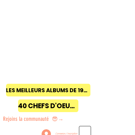
LES MEILLEURS ALBUMS DE 1968 à 2018
40 CHEFS D'OEUVRE
Rejoins la communauté 😎→
Connexion / Inscription