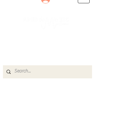
Le rendez-vous des passionnés
de Blues, de Rock et de Soul
Partageons ensemble notre amour de la musique
live.
Découvrez des artistes, vibrez aux concerts et
rejoignez une communauté de passionnés !