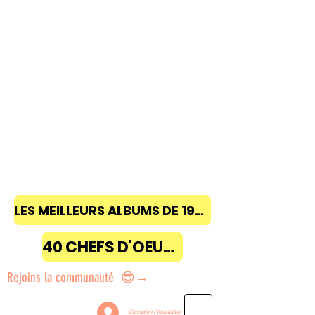
LES MEILLEURS ALBUMS DE 1968 à 2018
40 CHEFS D'OEUVRE
Rejoins la communauté 😎→
Connexion / Inscription