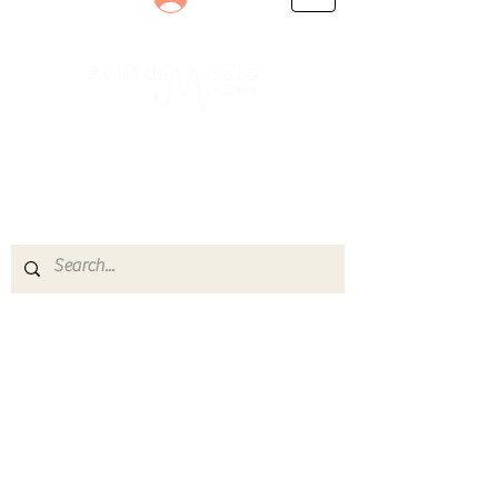
Le rendez-vous des passionnés
de Blues, de Rock et de Soul
Partageons ensemble notre amour de la musique
live.
Découvrez des artistes, vibrez aux concerts et
rejoignez une communauté de passionnés !