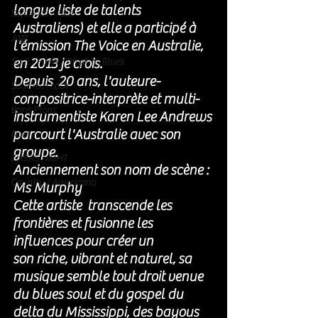
longue liste de talents 
Soft Rock / Folk
Australiens) et elle a participé à 
Jazz
l'émission The Voice en Australie,  
en 2013 je crois. 
Soul / Funk / Rhythm Blues
Depuis  20 ans, l'auteure-
Southern rock
compositrice-interprète et multi-
Bons Plans
instrumentiste Karen Lee Andrews 
parcourt l'Australie avec son 
Rock
groupe. 
ZIKERS NIGHT
Anciennement son nom de scène : 
Country / Americana
Ms Murphy
Cette artiste  transcende les 
frontières et fusionne les 
influences pour créer un
son riche, vibrant et naturel, sa 
musique semble tout droit venue 
du blues soul et du gospel du 
delta du Mississippi, des bayous 