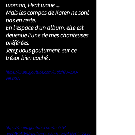
woman, Heat wave ....
Mais les compos de Karen ne sont 
pas en reste. 
En l'espace d'un album, elle est 
devenue l'une de mes chanteuses 
préférées. 
Jetez vous goulument  sur ce 
trésor bien caché . 
https://www.youtube.com/watch?v=ZJO-
VIILOGA
https://www.youtube.com/watch?
v=d0fkTdZk98s&list=PLXAlc1uKcNd08eP2KZXJV