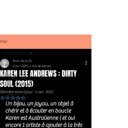
Post
Tous les posts
Amis de la Zic
Tous les posts
4 avr. 2025
1 min de lecture
KAREN LEE ANDREWS : DIRTY
NOS SORTIES
SOUL (2015)
LES INDISPENSABLES
Dernière mise à jour :
5 avr. 2025
Général
Noté NaN étoiles sur 5.
Un bijou, un joyau, un objet à 
Blues
chérir et à écouter en boucle 
Blues Rock
Karen est Australienne ( et oui 
Rock
encore 1 artiste à ajouter à la très 