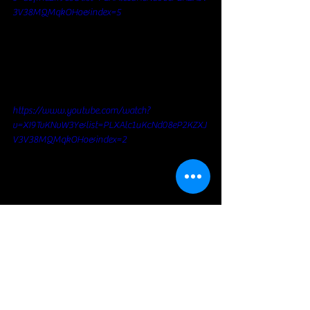
3V38MQMqkOHo&index=5
https://www.youtube.com/watch?
v=XI9TvKNvW3Y&list=PLXAlc1uKcNd08eP2KZXJ
V3V38MQMqkOHo&index=2
https://www.youtube.com/watch?
v=4MdRqFZfEI0&list=PLXAlc1uKcNd08eP2KZXJ
V3V38MQMqkOHo&index=8