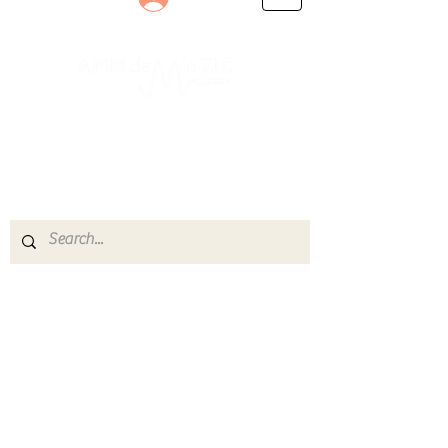
Le rendez-vous des passionnés
de Blues, de Rock et de Soul
Partageons ensemble notre amour de la musique
live.
Découvrez des artistes, vibrez aux concerts et
rejoignez une communauté de passionnés !