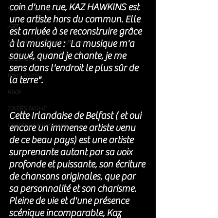
coin d'une rue, KAZ HAWKINS est 
Soft Rock / Folk
une artiste hors du commun. Elle 
Jazz
est arrivée à se reconstruire grâce 
à la musique : 
"
La musique m'a 
Soul / Funk / Rhythm Blues
sauvé, quand je chante, je me 
Southern rock
sens dans l'endroit le plus sûr de 
Bons Plans
la terre". 
Rock
ZIKERS NIGHT
Cette Irlandaise de Belfast ( et oui 
Country / Americana
encore un immense artiste venu 
de ce beau pays) est une artiste 
surprenante autant par sa voix 
profonde et puissante, son écriture 
de chansons originales, que par 
sa personnalité et son charisme. 
Pleine de vie et d'une présence 
scénique incomparable, Kaz 