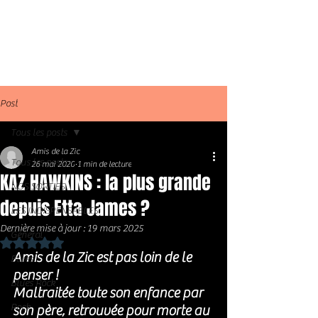
Post
Tous les posts
Amis de la Zic
Tous les posts
26 mai 2020
1 min de lecture
KAZ HAWKINS : la plus grande
NOS SORTIES
depuis Etta James ?
LES INDISPENSABLES
Dernière mise à jour :
19 mars 2025
Général
Noté NaN étoiles sur 5.
Amis de la Zic est pas loin de le 
Blues
penser !
Blues Rock
Maltraitée toute son enfance par 
Rock
son père, retrouvée pour morte au 