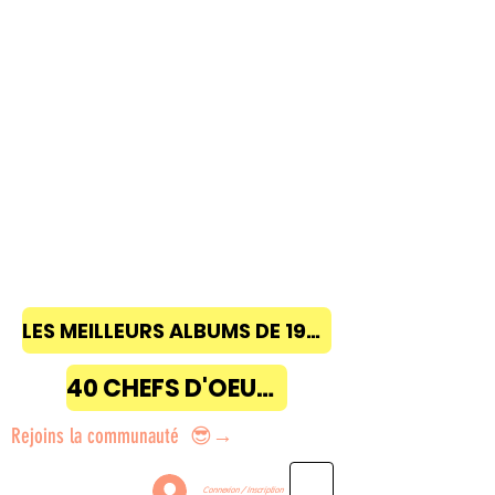
LES MEILLEURS ALBUMS DE 1968 à 2018
40 CHEFS D'OEUVRE
Rejoins la communauté 😎→
Connexion / Inscription