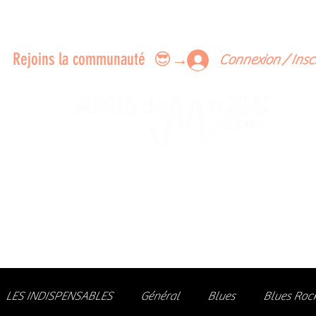
ERTS A FAIRE ENSEMBLE
FEEDBACK SUR LES CONCERTS
LES MEMBRES
Rejoins la communauté 😎→
Connexion / Insc
Le rendez-vous des passionné
de Blues, de Rock et de Soul
Partageons ensemble notre amour de la musique liv
z des artistes, vibrez aux concerts et rejoignez une communa
LES INDISPENSABLES
Général
Blues
Blues Roc