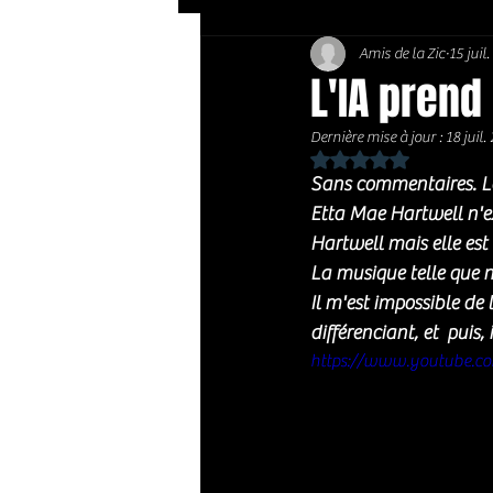
Amis de la Zic
15 juil
Soft Rock / Folk
Jazz
L'IA prend
Dernière mise à jour :
18 juil.
Country / Americana
Noté NaN étoiles sur 
Sans commentaires. L
Etta Mae Hartwell n'exi
Hartwell mais elle est
La musique telle que n
Il m'est impossible de 
différenciant, et  puis, 
https://www.youtube.c