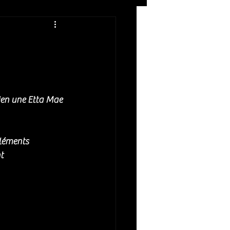
Rock
ZIKERS NIGHT
 bien une Etta Mae 
éléments 
t 