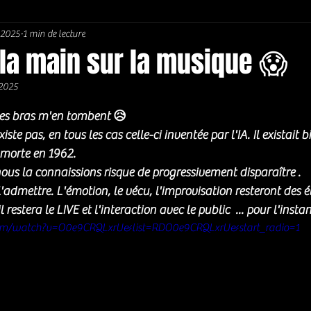
. 2025
1 min de lecture
Soul / Funk / Rhythm Blues
Southern rock
Bons Plans
 la main sur la musique 😱
 2025
5.
es bras m'en tombent 😥
ste pas, en tous les cas celle-ci inventée par l'IA. Il existait
 morte en 1962. 
ous la connaissions risque de progressivement disparaître . 
l'admettre. L'émotion, le vécu, l'improvisation resteront des 
il restera le LIVE et l'interaction avec le public  ... pour l'instan
om/watch?v=O0e9CRQLxrU&list=RDO0e9CRQLxrU&start_radio=1