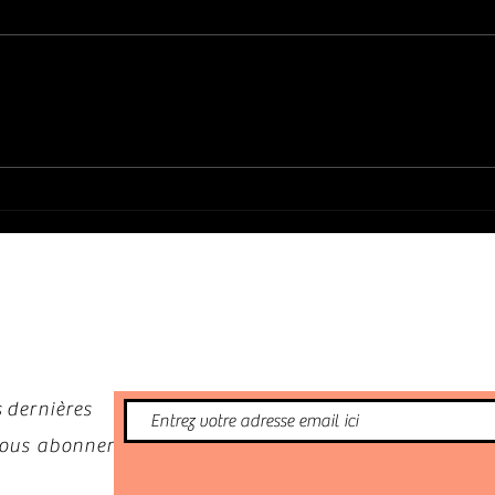
Décès de Jean Pierre Vignola
LES 2
INCON
70's
nformé
 dernières
 vous abonner