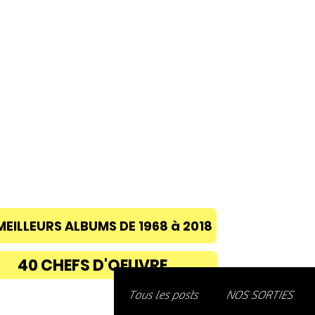
ACCUEIL
A PROPOS
BLOG
CONC
MEILLEURS ALBUMS DE 1968 à 2018
40 CHEFS D'OEUVRE
Découvre
Tous les posts
NOS SORTIES