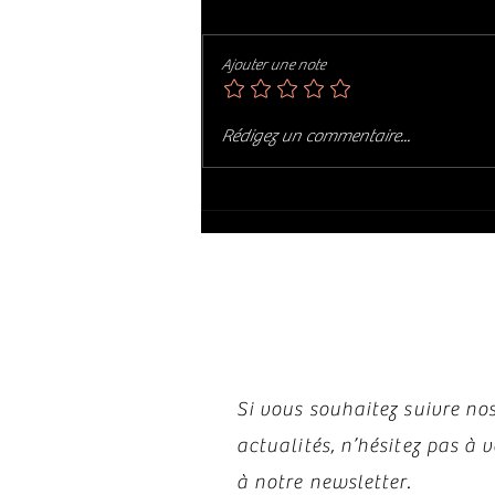
Ajouter une note
Décès de DAVE MASON 😥😥
Rédigez un commentaire...
Restez i
Si vous souhaitez suivre nos
actualités, n’hésitez pas à
à notre newsletter.