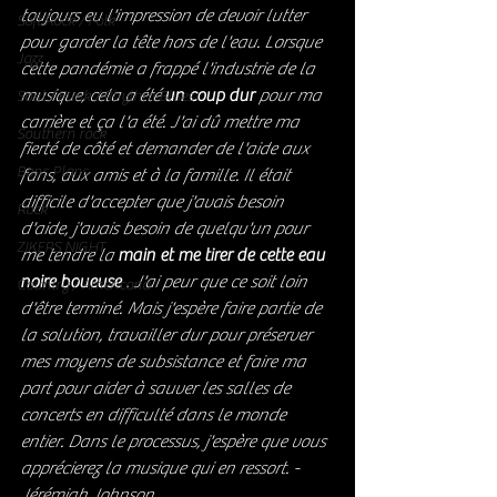
toujours eu l'impression de devoir lutter 
Soft Rock / Folk
pour garder la tête hors de l'eau. Lorsque 
Jazz
cette pandémie a frappé l'industrie de la 
musique, cela a été 
un coup dur
 pour ma 
Soul / Funk / Rhythm Blues
carrière et ça l'a été. J'ai dû mettre ma 
Southern rock
fierté de côté et demander de l'aide aux 
Bons Plans
fans, aux amis et à la famille. Il était 
difficile d'accepter que j'avais besoin 
Rock
d'aide, j'avais besoin de quelqu'un pour 
ZIKERS NIGHT
me tendre la 
main et me tirer de cette eau 
noire boueuse
 . J'ai peur que ce soit loin 
Country / Americana
d'être terminé. Mais j'espère faire partie de 
la solution, travailler dur pour préserver 
mes moyens de subsistance et faire ma 
part pour aider à sauver les salles de 
concerts en difficulté dans le monde 
entier. Dans le processus, j'espère que vous 
apprécierez la musique qui en ressort. - 
Jérémiah Johnson