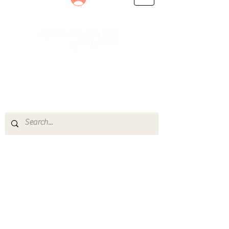
Le rendez-vous des passionnés
de Blues, de Rock et de Soul
Partageons ensemble notre amour de la musique
live.
Découvrez des artistes, vibrez aux concerts et
rejoignez une communauté de passionnés !