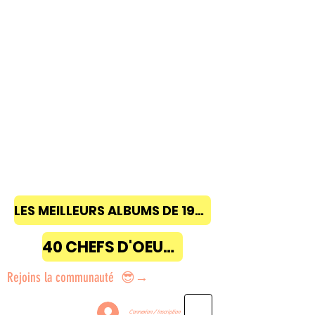
LES MEILLEURS ALBUMS DE 1968 à 2018
40 CHEFS D'OEUVRE
Rejoins la communauté 😎→
Connexion / Inscription