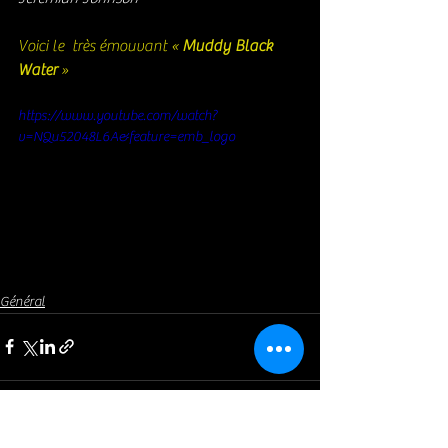
Voici le  très émouvant « 
Muddy Black 
Water
 »
https://www.youtube.com/watch?
v=NQu52048L6A&feature=emb_logo
Général