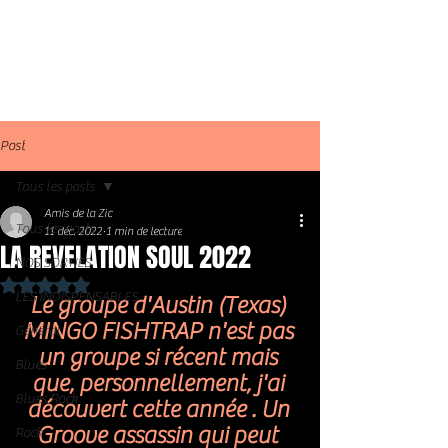
Post
Tous les posts
Amis de la Zic
Tous les posts
11 déc. 2022
1 min de lecture
LA REVELATION SOUL 2022
NOS SORTIES
Noté NaN étoiles sur 5.
LES INDISPENSABLES
Le groupe d'Austin (Texas) 
MINGO FISHTRAP n'est pas 
Général
un groupe si récent mais 
Blues
que, personnellement, j'ai 
Blues Rock
découvert cette année . Un 
Groove assassin qui peut 
Rock