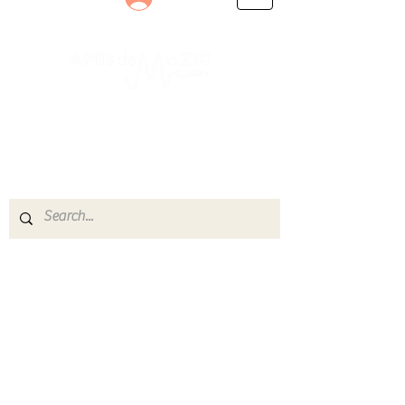
Le rendez-vous des passionnés
de Blues, de Rock et de Soul
Partageons ensemble notre amour de la musique
live.
Découvrez des artistes, vibrez aux concerts et
rejoignez une communauté de passionnés !