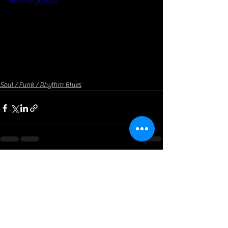
v=P298LzE8NV4
Soul / Funk / Rhythm Blues
Voir tout
Posts récents