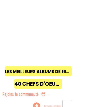
LES MEILLEURS ALBUMS DE 1968 à 2018
40 CHEFS D'OEUVRE
Rejoins la communauté 😎→
Connexion / Inscription