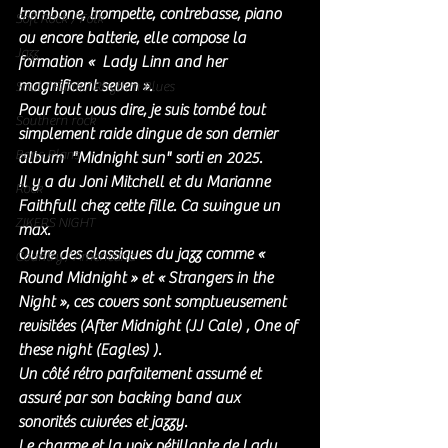
trombone, trompette, contrebasse, piano 
Soft Rock / Folk
ou encore batterie, elle compose la 
Jazz
formation «  Lady Linn and her 
magnificent seven ». 
Soul / Funk / Rhythm Blues
Pour tout vous dire, je suis tombé tout 
Southern rock
simplement raide dingue de son dernier 
Bons Plans
album  "Midnight sun" sorti en 2025. 
Il y a du Joni Mitchell et du Marianne 
Rock
Faithfull chez cette fille. Ca swingue un 
ZIKERS NIGHT
max. 
Outre des classiques du jazz comme « 
Country / Americana
Round Midnight » et « Strangers in the 
Night », ces covers sont somptueusement 
revisitées (After Midnight (JJ Cale) , One of 
these night (Eagles) ).
Un côté rétro parfaitement assumé et 
assuré par son backing band aux 
sonorités cuivrées et jazzy.
Le charme et la voix pétillante de Lady 