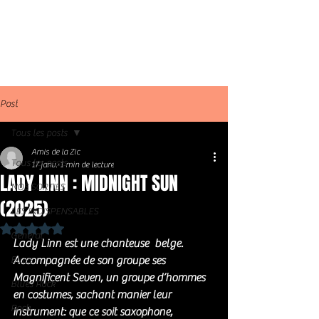
Post
Tous les posts
Amis de la Zic
Tous les posts
17 janv.
1 min de lecture
LADY LINN : MIDNIGHT SUN
NOS SORTIES
(2025)
LES INDISPENSABLES
Noté NaN étoiles sur 5.
Général
Lady Linn est une chanteuse  belge.
Blues
Accompagnée de son groupe ses 
Magnificent Seven, un groupe d’hommes 
Blues Rock
en costumes, sachant manier leur 
Rock
instrument: que ce soit saxophone, 