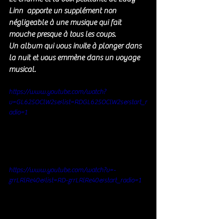
Linn  apporte un supplément non 
négligeable à une musique qui fait 
mouche presque à tous les coups. 
Un album qui vous invite à plonger dans 
la nuit et vous emmène dans un voyage 
musical.
https://www.youtube.com/watch?
v=GL625OClW2s&list=RDGL625OClW2s&start_r
adio=1
https://www.youtube.com/watch?v=-
zrrLRlRe40&list=RD-zrrLRlRe40&start_radio=1