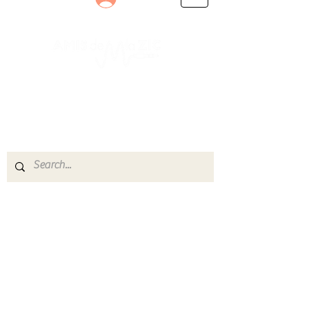
Le rendez-vous des passionnés
de Blues, de Rock et de Soul
Partageons ensemble notre amour de la musique
live.
Découvrez des artistes, vibrez aux concerts et
rejoignez une communauté de passionnés !