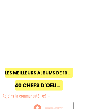
LES MEILLEURS ALBUMS DE 1968 à 2018
40 CHEFS D'OEUVRE
Rejoins la communauté 😎→
Connexion / Inscription