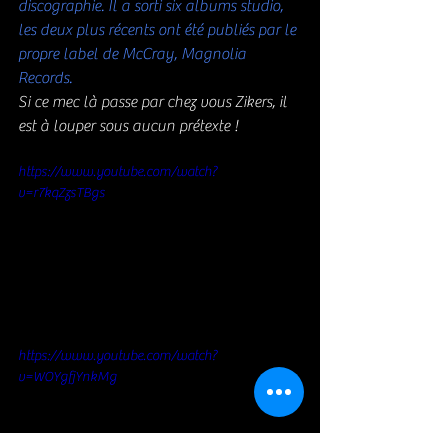
discographie. 
Il a sorti six albums studio, 
les deux plus récents ont été publiés par le 
propre label de McCray, Magnolia 
Records. 
Si ce mec là passe par chez vous Zikers, il 
est à louper sous aucun prétexte !
https://www.youtube.com/watch?
v=r7kqZzsTBgs
https://www.youtube.com/watch?
v=WOYgfjYnkMg