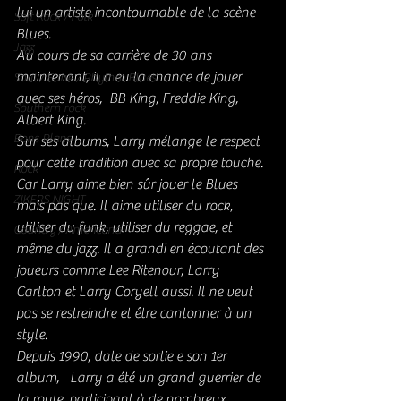
lui un artiste incontournable de la scène 
Soft Rock / Folk
Blues. 
Jazz
Au cours de sa carrière de 30 ans 
maintenant, il a eu la chance de jouer 
Soul / Funk / Rhythm Blues
avec ses héros,  BB King, Freddie King, 
Southern rock
Albert King. 
Bons Plans
Sur ses albums, Larry mélange le respect 
pour cette tradition avec sa propre touche.
Rock
Car Larry aime bien sûr jouer le Blues 
ZIKERS NIGHT
mais pas que. Il aime utiliser du rock, 
utiliser du funk, utiliser du reggae, et 
Country / Americana
même du jazz. Il a grandi en écoutant des 
joueurs comme Lee Ritenour, Larry 
Carlton et Larry Coryell aussi. Il ne veut 
pas se restreindre et être cantonner à un 
style. 
Depuis 1990, date de sortie e son 1er 
album,   Larry a été un grand guerrier de 
la route, participant à de nombreux 