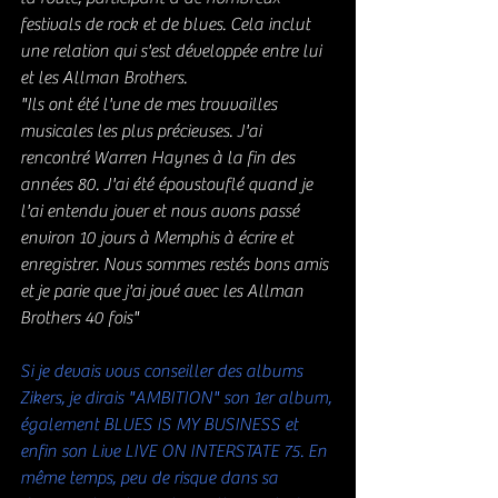
festivals de rock et de blues. Cela inclut 
une relation qui s'est développée entre lui 
et les Allman Brothers. 
"Ils ont été l'une de mes trouvailles 
musicales les plus précieuses. J'ai 
rencontré Warren Haynes à la fin des 
années 80. J'ai été époustouflé quand je 
l'ai entendu jouer et nous avons passé 
environ 10 jours à Memphis à écrire et 
enregistrer. Nous sommes restés bons amis 
et je parie que j'ai joué avec les Allman 
Brothers 40 fois"
Si je devais vous conseiller des albums 
Zikers, je dirais "AMBITION" son 1er album, 
également BLUES IS MY BUSINESS et 
enfin son Live LIVE ON INTERSTATE 75. En 
même temps, peu de risque dans sa 