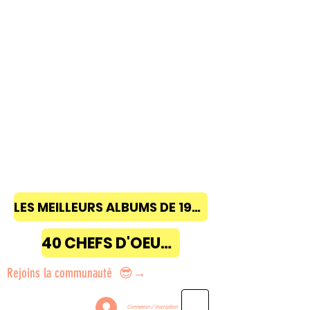
LES MEILLEURS ALBUMS DE 1968 à 2018
40 CHEFS D'OEUVRE
Rejoins la communauté 😎→
Connexion / Inscription