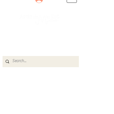
Le rendez-vous des passionnés
de Blues, de Rock et de Soul
Partageons ensemble notre amour de la musique
live.
Découvrez des artistes, vibrez aux concerts et
rejoignez une communauté de passionnés !