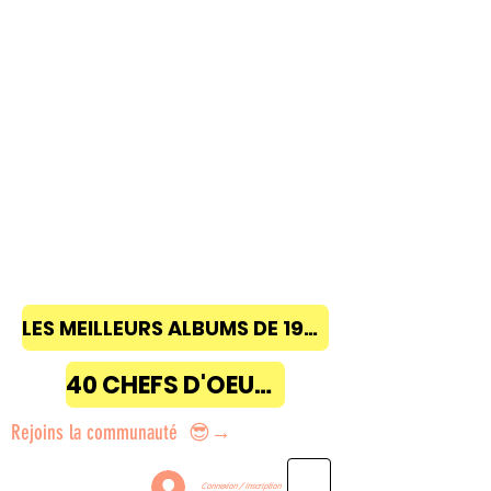
LES MEILLEURS ALBUMS DE 1968 à 2018
40 CHEFS D'OEUVRE
Rejoins la communauté 😎→
Connexion / Inscription