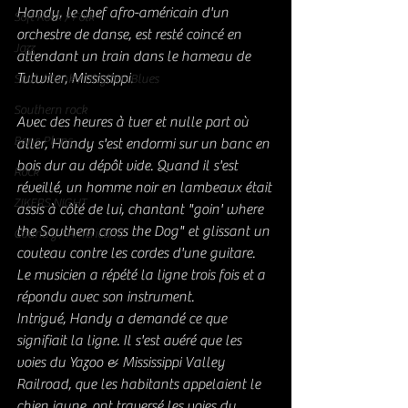
Handy, le chef afro-américain d'un 
Soft Rock / Folk
orchestre de danse, est resté coincé en 
Jazz
attendant un train dans le hameau de 
Tutwiler, Mississippi. 
Soul / Funk / Rhythm Blues
Southern rock
Avec des heures à tuer et nulle part où 
Bons Plans
aller, Handy s'est endormi sur un banc en 
bois dur au dépôt vide. Quand il s'est 
Rock
réveillé, un homme noir en lambeaux était 
ZIKERS NIGHT
assis à côté de lui, chantant "goin' where 
the Southern cross the Dog" et glissant un 
Country / Americana
couteau contre les cordes d'une guitare. 
Le musicien a répété la ligne trois fois et a 
répondu avec son instrument.
Intrigué, Handy a demandé ce que 
signifiait la ligne. Il s'est avéré que les 
voies du Yazoo & Mississippi Valley 
Railroad, que les habitants appelaient le 
chien jaune, ont traversé les voies du 