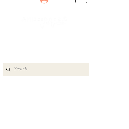
Le rendez-vous des passionnés
de Blues, de Rock et de Soul
Partageons ensemble notre amour de la musique
live.
Découvrez des artistes, vibrez aux concerts et
rejoignez une communauté de passionnés !