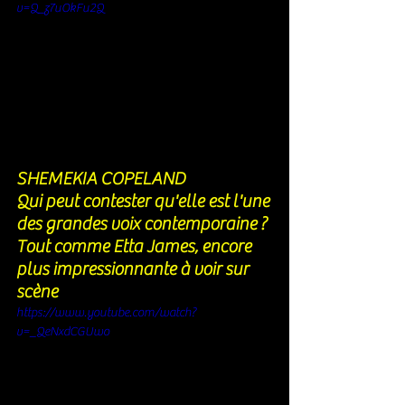
v=Q_z7uOkFu2Q
SHEMEKIA COPELAND
Qui peut contester qu'elle est l'une 
des grandes voix contemporaine ? 
Tout comme Etta James, encore 
plus impressionnante à voir sur 
scène
https://www.youtube.com/watch?
v=_QeNxdCGUwo