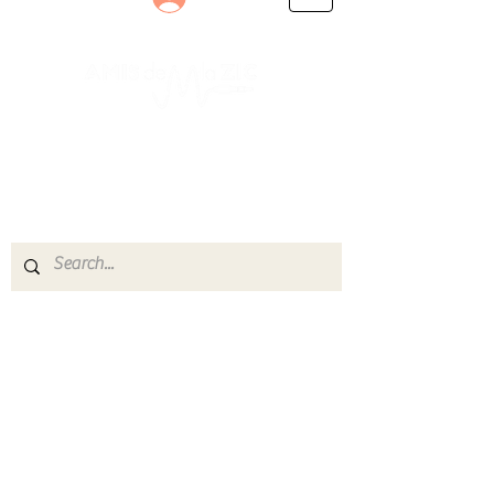
Le rendez-vous des passionnés
de Blues, de Rock et de Soul
Partageons ensemble notre amour de la musique
live.
Découvrez des artistes, vibrez aux concerts et
rejoignez une communauté de passionnés !