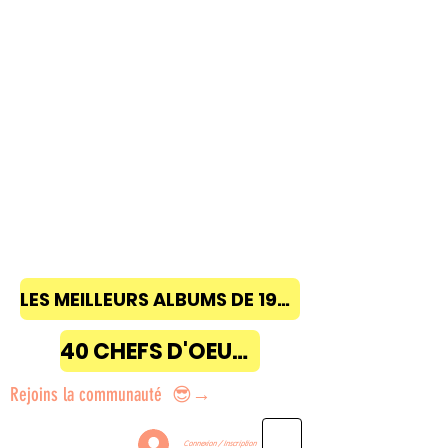
LES MEILLEURS ALBUMS DE 1968 à 2018
40 CHEFS D'OEUVRE
Rejoins la communauté 😎→
Connexion / Inscription