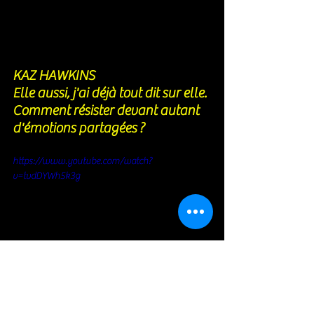
KAZ HAWKINS
Elle aussi, j'ai déjà tout dit sur elle. 
Comment résister devant autant 
d'émotions partagées ?
https://www.youtube.com/watch?
v=tvdDYWh5k3g
LES INDISPENSABLES