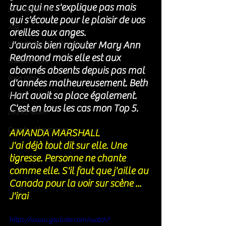
truc qui ne s'explique pas mais 
Soft Rock / Folk
qui s'écoute pour le plaisir de vos 
Jazz
oreilles aux anges. 
J'aurais bien rajouter Mary Ann 
Soul / Funk / Rhythm Blues
Redmond mais elle est aux 
Southern rock
abonnés absents depuis pas mal 
Bons Plans
d'années malheureusement. Beth 
Hart avait sa place également. 
Rock
C'est en tous les cas mon Top 5. 
ZIKERS NIGHT
Country / Americana
AMANDA MARSHALL 
J'ai déjà tout dit sur elle. Une 
tigresse. Personne ne chante 
comme elle. S'il faut que j'aille au 
Canada pour la voir sur scène ... 
J'irai 
https://www.youtube.com/watch?