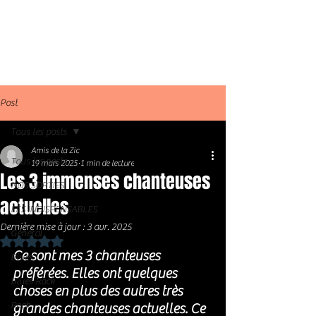
Post
Tous les posts
Amis de la Zic
Tous les posts
19 mars 2025
1 min de lecture
Les 3 immenses chanteuses
NOS SORTIES
actuelles
LES INDISPENSABLES
Dernière mise à jour :
3 avr. 2025
Général
Noté NaN étoiles sur 5.
Ce sont mes 3 chanteuses 
Blues
préférées. Elles ont quelques 
Blues Rock
choses en plus des autres très 
Rock
grandes chanteuses actuelles. Ce 