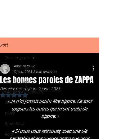
Post
Tous les posts
Amis de la Zic
Tous les posts
8 janv. 2025
2 min de lecture
Les bonnes paroles de ZAPPA
NOS SORTIES
Dernière mise à jour :
9 janv. 2025
LES INDISPENSABLES
Noté NaN étoiles sur 5.
« Je n’ai jamais voulu être bizarre. Ce sont 
Général
toujours les autres qui m’ont traité de 
Blues
bizarre. »
Blues Rock
« Si vous vous retrouvez avec une vie 
Rock
misérable et ennuyeuse parce que vous 