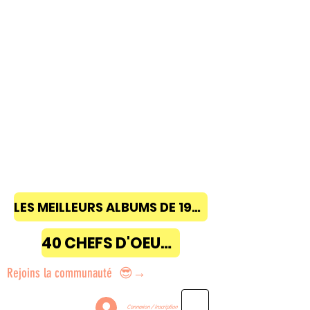
LES MEILLEURS ALBUMS DE 1968 à 2018
40 CHEFS D'OEUVRE
Rejoins la communauté 😎→
Connexion / Inscription