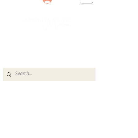
Le rendez-vous des passionnés
de Blues, de Rock et de Soul
Partageons ensemble notre amour de la musique
live.
Découvrez des artistes, vibrez aux concerts et
rejoignez une communauté de passionnés !