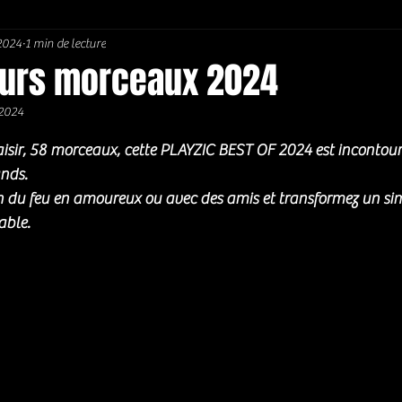
 2024
1 min de lecture
Soul / Funk / Rhythm Blues
Southern rock
Bons Plans
eurs morceaux 2024
 2024
5.
aisir, 58 morceaux, cette PLAYZIC BEST OF 2024 est incontourn
ands. 
n du feu en amoureux ou avec des amis et transformez un s
ble. 