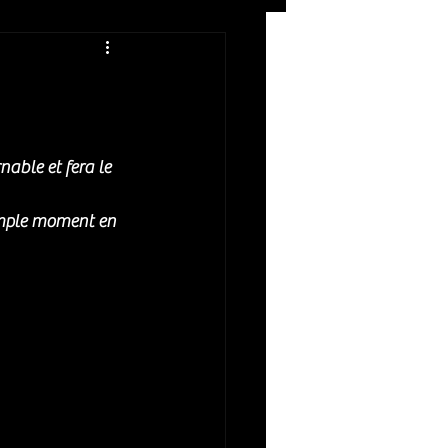
Rock
ZIKERS NIGHT
able et fera le 
imple moment en 