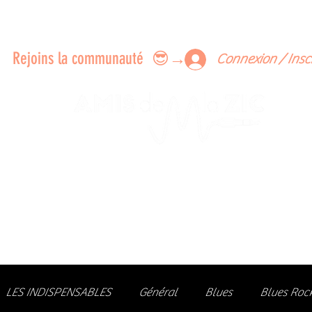
ERTS A FAIRE ENSEMBLE
FEEDBACK SUR LES CONCERTS
LES MEMBRES
Rejoins la communauté 😎→
Connexion / Insc
Le rendez-vous des passionné
de Blues, de Rock et de Soul
Partageons ensemble notre amour de la musique liv
z des artistes, vibrez aux concerts et rejoignez une communa
LES INDISPENSABLES
Général
Blues
Blues Roc