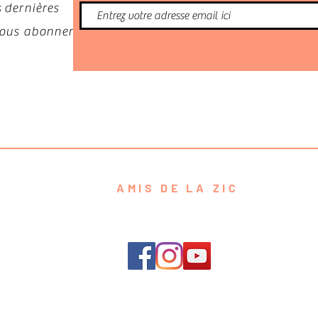
 dernières
 vous abonner
AMIS DE LA ZIC
contact@amisdelazic.com
e de Confidentialité
Conditions g