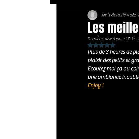
Amis de la Zic
4 déc.
Soft Rock / Folk
Jazz
Les meill
Dernière mise à jour :
17 déc.
Country / Americana
Noté NaN étoiles sur 
Plus de 3 heures de pl
plaisir des petits et gr
Ecoutez moi ça au coi
une ambiance inoublia
Enjoy ! 