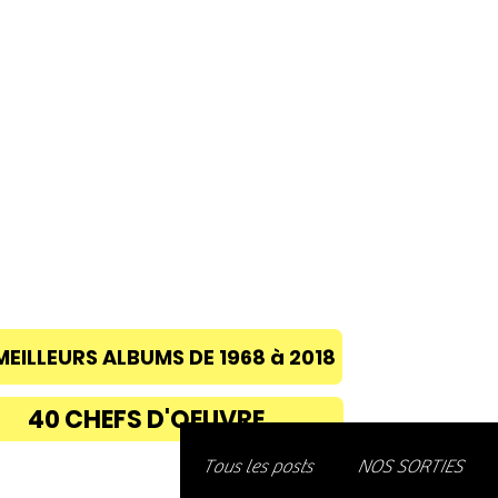
ACCUEIL
A PROPOS
BLOG
CONC
MEILLEURS ALBUMS DE 1968 à 2018
40 CHEFS D'OEUVRE
Découvre
Tous les posts
NOS SORTIES