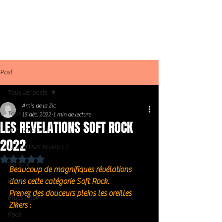
Post
Tous les posts
Amis de la Zic
Tous les posts
15 déc. 2022
1 min de lecture
LES REVELATIONS SOFT ROCK
NOS SORTIES
2022
LES INDISPENSABLES
Noté NaN étoiles sur 5.
Général
Beaucoup de magnifiques révélations 
Blues
dans cette catégorie Soft Rock.
Prenez des douceurs pleins les oreilles 
Blues Rock
Zikers : 
Rock