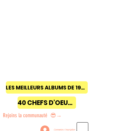
LES MEILLEURS ALBUMS DE 1968 à 2018
40 CHEFS D'OEUVRE
Rejoins la communauté 😎→
Connexion / Inscription