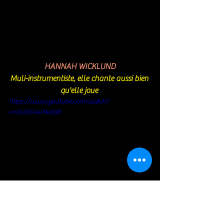
HANNAH WICKLUND
Muli-instrumentiste, elle chante aussi bien 
qu'elle joue 
https://www.youtube.com/watch?
v=DvDC4wNoZp8
https://www.youtube.com/watch?
v=TXnDBqp3fhk