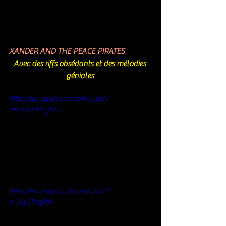
XANDER AND THE PEACE PIRATES
Avec des riffs obsédants et des mélodies 
géniales 
https://www.youtube.com/watch?
v=opVpMUhylsU
https://www.youtube.com/watch?
v=JvzUTrez3b4