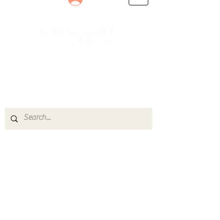
Le rendez-vous des passionnés
de Blues, de Rock et de Soul
Partageons ensemble notre amour de la musique
live.
Découvrez des artistes, vibrez aux concerts et
rejoignez une communauté de passionnés !