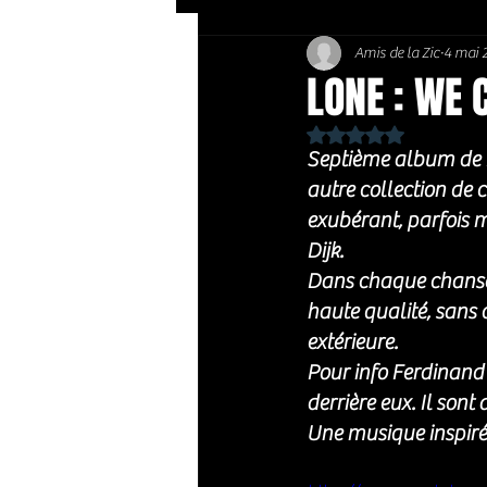
Amis de la Zic
4 mai 
Soft Rock / Folk
Jazz
LONE : WE
Noté NaN étoiles sur 
Country / Americana
Septième album de L
autre collection de c
exubérant, parfois m
Dijk. 
Dans chaque chanson,
haute qualité, sans
extérieure.
Pour info Ferdinand 
derrière eux. Il son
Une musique inspirée