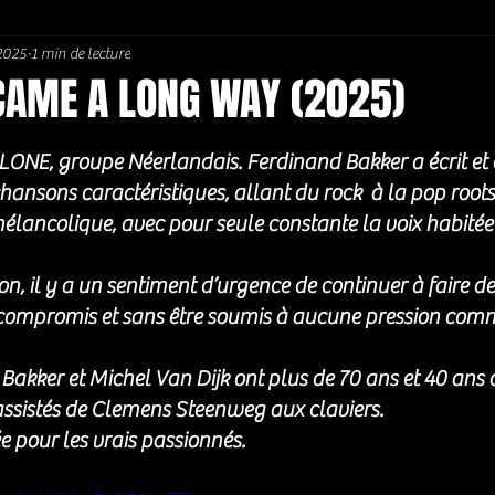
2025
1 min de lecture
Soul / Funk / Rhythm Blues
Southern rock
Bons Plans
 CAME A LONG WAY (2025)
5.
ONE, groupe Néerlandais. Ferdinand Bakker a écrit et
hansons caractéristiques, allant du rock  à la pop roots.
élancolique, avec pour seule constante la voix habitée
 il y a un sentiment d’urgence de continuer à faire de
 compromis et sans être soumis à aucune pression comm
Bakker et Michel Van Dijk ont plus de 70 ans et 40 ans d
t assistés de Clemens Steenweg aux claviers. 
 pour les vrais passionnés. 