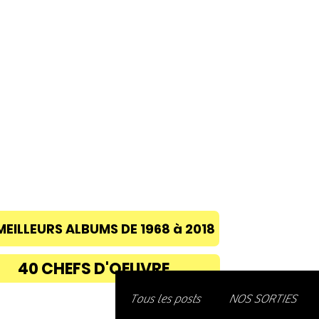
ACCUEIL
A PROPOS
BLOG
CONC
MEILLEURS ALBUMS DE 1968 à 2018
40 CHEFS D'OEUVRE
Découvre
Tous les posts
NOS SORTIES