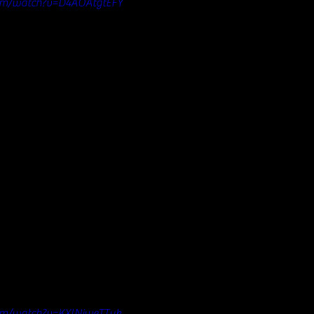
com/watch?v=D4AOAtgtEFY
om/watch?v=KXlNjweTTyk