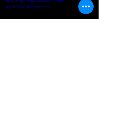
https://www.youtube.com/watch?
v=hBRIPq03Z8M&t=102s
https://www.youtube.com/watch?
v=Xj9yWyKJ_u8
https://www.youtube.com/watch?
v=4T6KvUSbC9w