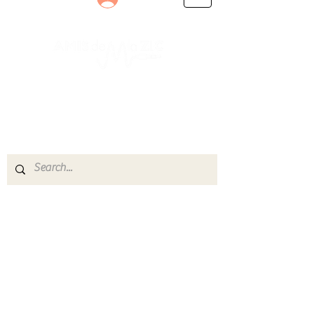
Le rendez-vous des passionnés
de Blues, de Rock et de Soul
Partageons ensemble notre amour de la musique
live.
Découvrez des artistes, vibrez aux concerts et
rejoignez une communauté de passionnés !