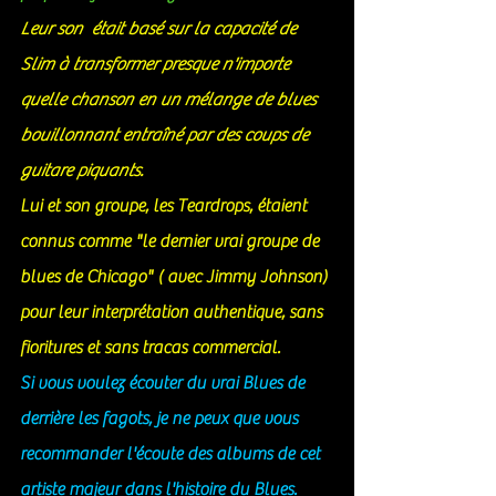
Leur son  était basé sur la capacité de 
Slim à transformer presque n'importe 
quelle chanson en un mélange de blues 
bouillonnant entraîné par des coups de 
guitare piquants.
Lui et son groupe, les Teardrops, étaient 
connus comme "le dernier vrai groupe de 
blues de Chicago" ( avec Jimmy Johnson) 
pour leur interprétation authentique, sans 
fioritures et sans tracas commercial. 
Si vous voulez écouter du vrai Blues de 
derrière les fagots, je ne peux que vous 
recommander l'écoute des albums de cet 
artiste majeur dans l'histoire du Blues. 