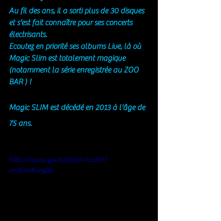
Au fil des ans, il a sorti plus de 30 disques 
et s'est fait connaître pour ses concerts 
électrisants.
Ecoutez en priorité ses albums Live, là où 
Magic Slim est totalement magique  
(notamment la série enregistrée au ZOO 
BAR ) ! 
Magic SLIM est décédé en 2013 à l'âge de 
75 ans. 
https://www.youtube.com/watch?
v=qt3xxkwIyQ0