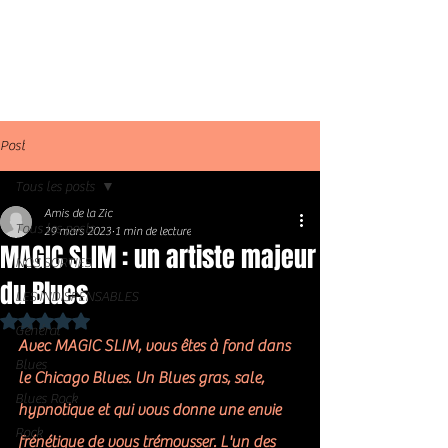
Post
Tous les posts
Amis de la Zic
Tous les posts
29 mars 2023
1 min de lecture
MAGIC SLIM : un artiste majeur
NOS SORTIES
du Blues
LES INDISPENSABLES
Noté NaN étoiles sur 5.
Général
Avec MAGIC SLIM, vous êtes à fond dans 
Blues
le Chicago Blues. Un Blues gras, sale, 
Blues Rock
hypnotique et qui vous donne une envie 
Rock
frénétique de vous trémousser. L'un des 