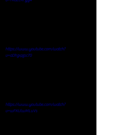
v=7KbZLKFzjy4
https://www.youtube.com/watch?
v=aDhzxpzsc70
https://www.youtube.com/watch?
v=wFKUlwMLuVs