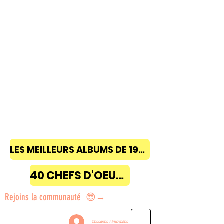
LES MEILLEURS ALBUMS DE 1968 à 2018
40 CHEFS D'OEUVRE
Rejoins la communauté 😎→
Connexion / Inscription