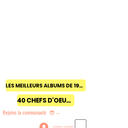
LES MEILLEURS ALBUMS DE 1968 à 2018
40 CHEFS D'OEUVRE
Rejoins la communauté 😎→
Connexion / Inscription