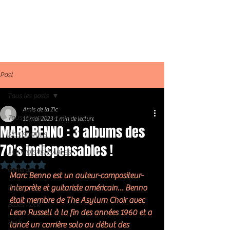
Post
Tous les posts
Amis de la Zic
Tous les posts
11 mai 2023
1 min de lecture
MARC BENNO : 3 albums des
NOS SORTIES
70's indispensables !
LES INDISPENSABLES
Noté NaN étoiles sur 5.
Général
Marc Benno est un auteur-compositeur-
Blues
interprète et guitariste américain… Benno 
était membre de The Asylum Choir avec 
Blues Rock
Leon Russell à la fin des années 1960 et a 
Rock
lancé un carrière solo au début des 