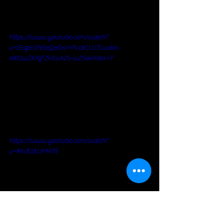
https://www.youtube.com/watch?
v=lEaz65Pe1eQ&list=PLckCUJ7Lwdos-
eWDw2XYzFZH1uA25-w2S&index=7
https://www.youtube.com/watch?
v=khdt3XUPM78