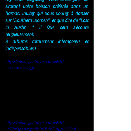
sirotant votre boisson préférée dans un 
hamac. Invitez qui vous voulez à danser 
sur "Southern women"  et que dire de "Lost 
in Austin " !! Que cela s'écoute 
religieusement. 
3 albums totalement intemporels et 
indispensables ! 
https://www.youtube.com/watch?
v=BumBe3FVxQE
https://www.youtube.com/watch?
v=Z2pSyocwKzc&list=OLAK5uy_nAG20gPJ-