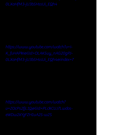
0LXoHfM3-jU3b5HssUi_EQh4
https://www.youtube.com/watch?v=I-
K_fvHAPkI&list=OLAK5uy_nAG20gPJ-
0LXoHfM3-jU3b5HssUi_EQh4&index=7
https://www.youtube.com/watch?
v=ZOcPs2fjL1Q&list=PLckCUJ7Lwdos-
eWDw2XYzFZH1uA25-w2S