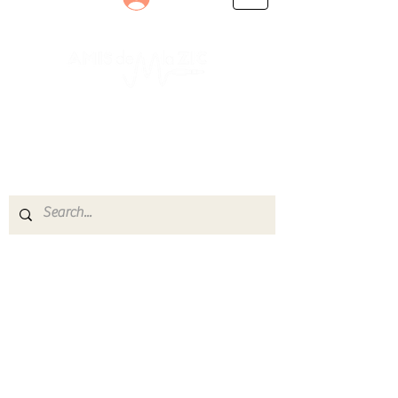
Le rendez-vous des passionnés
de Blues, de Rock et de Soul
Partageons ensemble notre amour de la musique
live.
Découvrez des artistes, vibrez aux concerts et
rejoignez une communauté de passionnés !