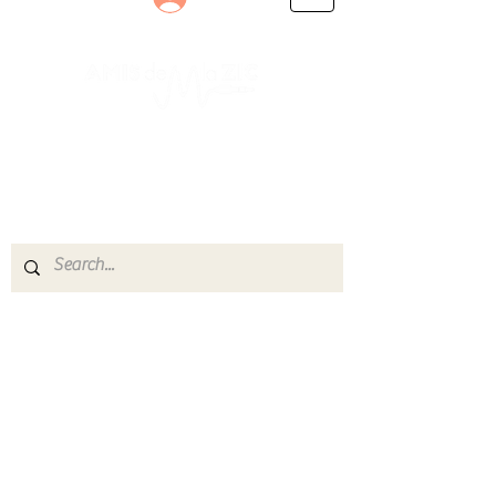
Le rendez-vous des passionnés
de Blues, de Rock et de Soul
Partageons ensemble notre amour de la musique
live.
Découvrez des artistes, vibrez aux concerts et
rejoignez une communauté de passionnés !