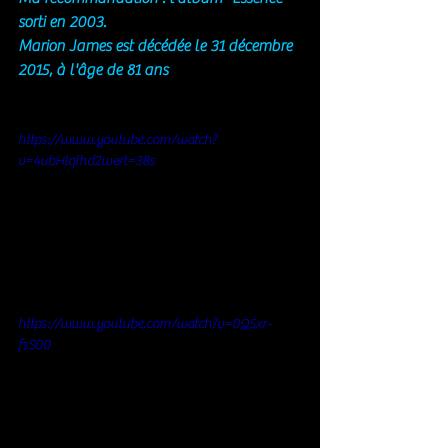
sorti en 2003.  
Marion James est décédée le 31 décembre 
2015, à l'âge de 81 ans
https://www.youtube.com/watch?
v=4ubHlqlhd2w&t=38s
https://www.youtube.com/watch?v=0Q5xr-
fsS00