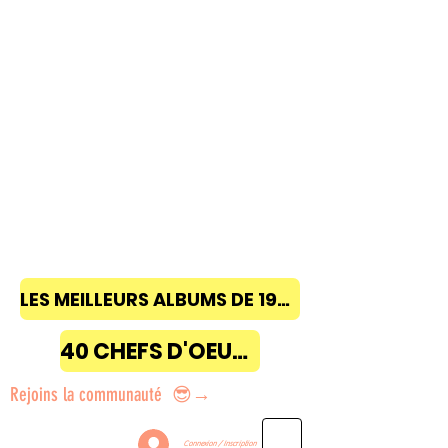
LES MEILLEURS ALBUMS DE 1968 à 2018
40 CHEFS D'OEUVRE
Rejoins la communauté 😎→
Connexion / Inscription