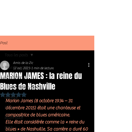
Post
Tous les posts
Amis de la Zic
Tous les posts
12 oct. 2023
1 min de lecture
MARION JAMES : la reine du
NOS SORTIES
Blues de Nashville
LES INDISPENSABLES
Noté NaN étoiles sur 5.
Général
Marion James (8 octobre 1934 – 31 
Blues
décembre 2015) était une chanteuse et 
compositrice de blues américaine. 
Blues Rock
Elle était considérée comme la « reine du 
Rock
blues » de Nashville. Sa carrière a duré 60 